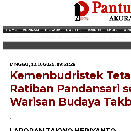
HOME
ASPIRASI
PILKADA
POLITIK
HUKRIM
EKBIS
OPI
TIM LABFOR POLDA JATENG GELAR OLAH TKP DI LOKASI KEBAKARAN.
MINGGU, 12/10/2025, 09:51:29
Kemenbudristek Tet
Ratiban Pandansari s
Warisan Budaya Tak
Newsticker - 14:4
.
Razia Transaksi T
LAPORAN TAKWO HERIYANTO