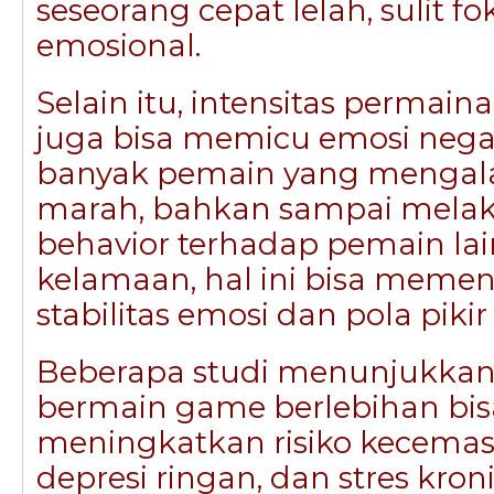
seseorang cepat lelah, sulit fo
emosional.
Selain itu, intensitas permain
juga bisa memicu emosi negati
banyak pemain yang mengalam
marah, bahkan sampai melak
behavior terhadap pemain lai
kelamaan, hal ini bisa meme
stabilitas emosi dan pola pikir
Beberapa studi menunjukka
bermain game berlebihan bis
meningkatkan risiko kecemasa
depresi ringan, dan stres kron