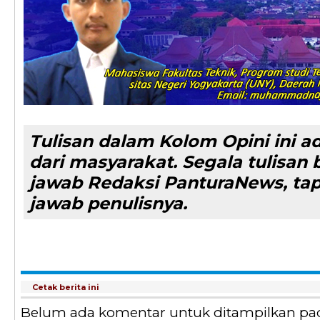
Tulisan dalam Kolom Opini ini a
dari masyarakat. Segala tulisa
jawab Redaksi PanturaNews, ta
jawab penulisnya.
Cetak berita ini
Belum ada komentar untuk ditampilkan pada 