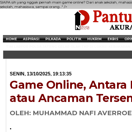
SIAPA sih yang nggak pernah main game online? Dari anak sekolah, mahasi
sekolah, mahasiswa, sampai orang…" />
HOME
ASPIRASI
PILKADA
POLITIK
HUKRIM
EKBIS
OPI
TIM LABFOR POLDA JATENG GELAR OLAH TKP DI LOKASI KEBAKARAN.
SENIN, 13/10/2025, 19:13:35
Game Online, Antara
atau Ancaman Terse
OLEH: MUHAMMAD NAFI AVERROE
Newsticker - 14:4
.
Razia Transaksi T