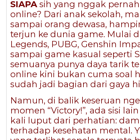
SIAPA
sih yang nggak perna
online? Dari anak sekolah, ma
sampai orang dewasa, hampi
terjun ke dunia game. Mulai d
Legends, PUBG, Genshin Impac
sampai game kasual seperti 
semuanya punya daya tarik te
online kini bukan cuma soal h
sudah jadi bagian dari gaya hi
Namun, di balik keseruan ng
momen “Victory!”, ada sisi lai
kali luput dari perhatian: d
terhadap kesehatan mental. Y