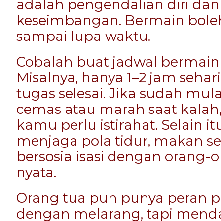
adalah pengendalian diri dan
keseimbangan. Bermain boleh
sampai lupa waktu.
Cobalah buat jadwal bermain 
Misalnya, hanya 1–2 jam sehar
tugas selesai. Jika sudah mul
cemas atau marah saat kalah,
kamu perlu istirahat. Selain it
menjaga pola tidur, makan se
bersosialisasi dengan orang-o
nyata.
Orang tua pun punya peran p
dengan melarang, tapi mend