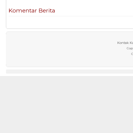
Komentar Berita
Kontak K
Cop
C