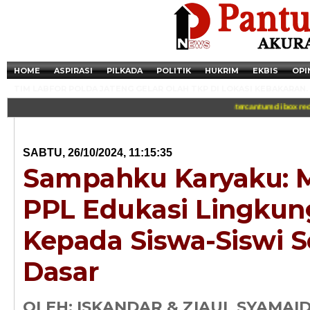
HOME
ASPIRASI
PILKADA
POLITIK
HUKRIM
EKBIS
OPI
TIM LABFOR POLDA JATENG GELAR OLAH TKP DI LOKASI KEBAKARAN.
Wartawan PanturaNews dilengkapi identitas dan tercantum di box redaksi 
SABTU, 26/10/2024, 11:15:35
Sampahku Karyaku: 
PPL Edukasi Lingku
Kepada Siswa-Siswi S
Dasar
Newsticker - 14:4
Razia Transaksi T
OLEH: ISKANDAR & ZIAUL SYAMAID