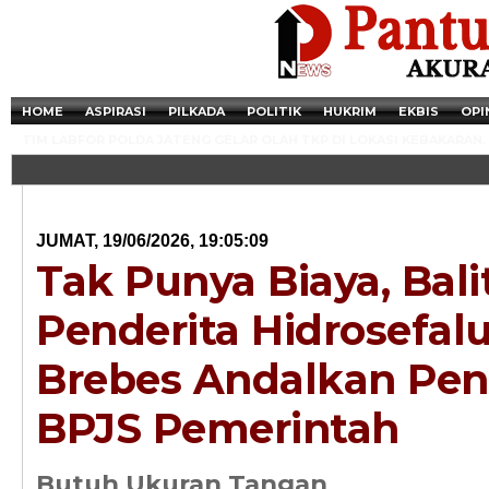
HOME
ASPIRASI
PILKADA
POLITIK
HUKRIM
EKBIS
OPI
TIM LABFOR POLDA JATENG GELAR OLAH TKP DI LOKASI KEBAKARAN.
JUMAT, 19/06/2026, 19:05:09
Tak Punya Biaya, Bali
Penderita Hidrosefalu
Brebes Andalkan Pe
BPJS Pemerintah
Newsticker - 14:4
Razia Transaksi T
Butuh Ukuran Tangan