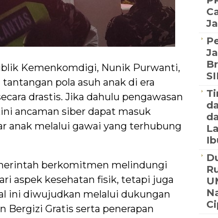
PP
Ca
Ja
P
Ja
Br
blik Kemenkomdigi, Nunik Purwanti,
S
antangan pola asuh anak di era
Ti
ecara drastis. Jika dahulu pengawasan
d
 kini ancaman siber dapat masuk
da
r anak melalui gawai yang terhubung
La
Ib
Du
erintah berkomitmen melindungi
R
ri aspek kesehatan fisik, tetapi juga
U
Na
Hal ini diwujudkan melalui dukungan
C
 Bergizi Gratis serta penerapan