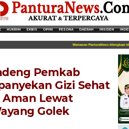
K
HUKRIM
EKBIS
OPINI
PESONA
DAERAH
INSIDEN
INDE
TKP DI LOKASI KEBAKARAN. DIDUGA KONSLETING LISTRIK
Wartawan PanturaNews dilengkapi identit
ndeng Pemkab
anyekan Gizi Sehat
t Aman Lewat
ayang Golek
Newsticker - 14:41:41 Miris, Puluhan Remaja hingga Anak SD Terjaring
Razia Transaksi Tramadol di Pemalang