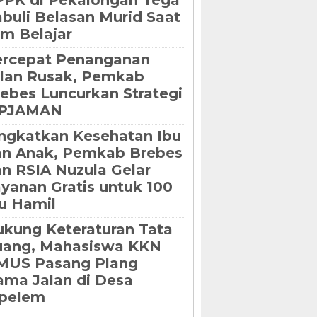
PK di Pekalongan Tega
buli Belasan Murid Saat
m Belajar
ercepat Penanganan
lan Rusak, Pemkab
ebes Luncurkan Strategi
IPJAMAN
ngkatkan Kesehatan Ibu
an Anak, Pemkab Brebes
n RSIA Nuzula Gelar
yanan Gratis untuk 100
u Hamil
kung Keteraturan Tata
uang, Mahasiswa KKN
MUS Pasang Plang
ma Jalan di Desa
ipelem