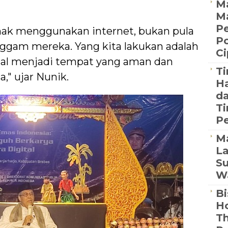
Ma
M
Pe
nak menggunakan internet, bukan pula
Po
gam mereka. Yang kita lakukan adalah
C
tal menjadi tempat yang aman dan
Ti
," ujar Nunik.
Ha
da
Ti
Pe
M
La
Su
Wa
Bi
Ho
Th