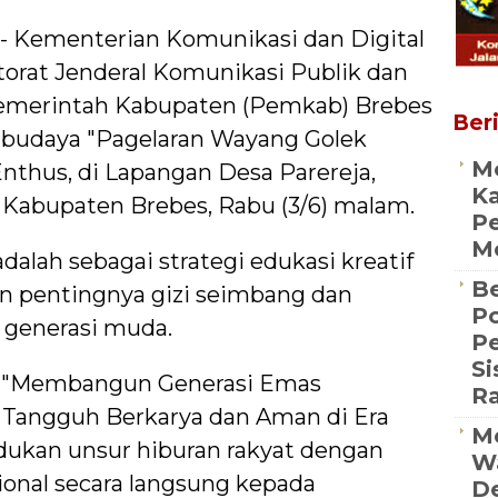
 - Kementerian Komunikasi dan Digital
torat Jenderal Komunikasi Publik dan
merintah Kabupaten (Pemkab) Brebes
Beri
 budaya "Pagelaran Wayang Golek
M
 Enthus, di Lapangan Desa Parereja,
Ka
 Kabupaten Brebes, Rabu (3/6) malam.
Pe
Me
adalah sebagai strategi edukasi kreatif
Be
pentingnya gizi seimbang dan
Po
 generasi muda.
P
S
 "Membangun Generasi Emas
R
, Tangguh Berkarya dan Aman di Era
Me
adukan unsur hiburan rakyat dengan
Wa
sional secara langsung kepada
De