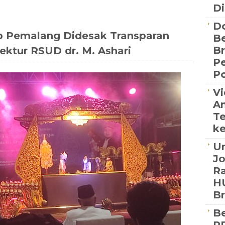
Di
D
 Pemalang Didesak Transparan
Be
B
ektur RSUD dr. M. Ashari
P
Po
Vi
An
Te
ke
Un
J
Ra
HU
B
Be