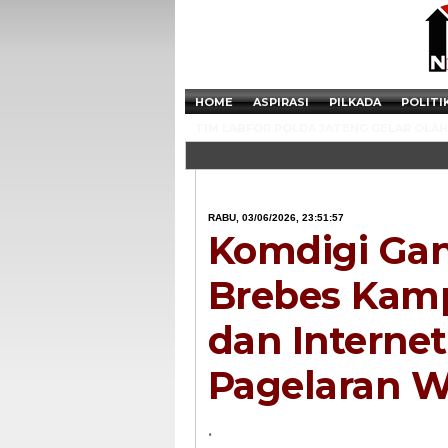
HOME
ASPIRASI
PILKADA
POLITI
TIM LABFOR POLDA JATENG GELAR OLAH 
RABU, 03/06/2026, 23:51:57
Komdigi Ga
Brebes Kamp
dan Interne
Pagelaran W
.