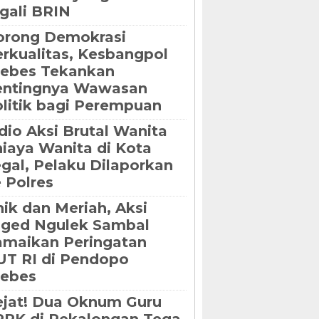
gali BRIN
orong Demokrasi
rkualitas, Kesbangpol
rebes Tekankan
entingnya Wawasan
litik bagi Perempuan
dio Aksi Brutal Wanita
iaya Wanita di Kota
gal, Pelaku Dilaporkan
 Polres
ik dan Meriah, Aksi
oged Ngulek Sambal
maikan Peringatan
T RI di Pendopo
rebes
jat! Dua Oknum Guru