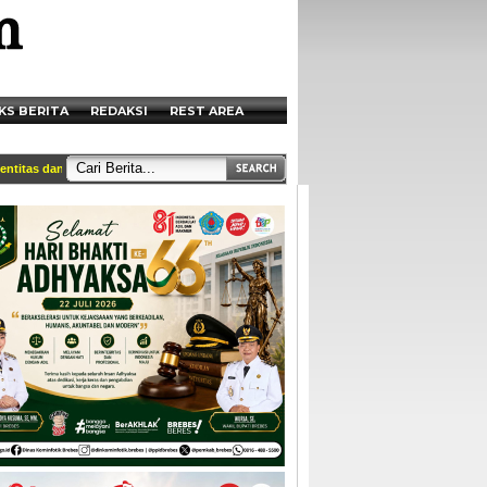
KS BERITA
REDAKSI
REST AREA
as dan tercantum di box redaksi || Akses Kami di Handphone anda melalui http://w