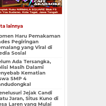
ta lainnya
omen Haru Pemakaman
des Pegiringan
malang yang Viral di
dia Sosial
lum Ada Tersangka,
lisi Masih Dalami
enyebab Kematian
iswa SMP 4
andudongkal
nelusuri Jejak Candi
tu Jaran, Situs Kuno di
sa Laren yang Mulai