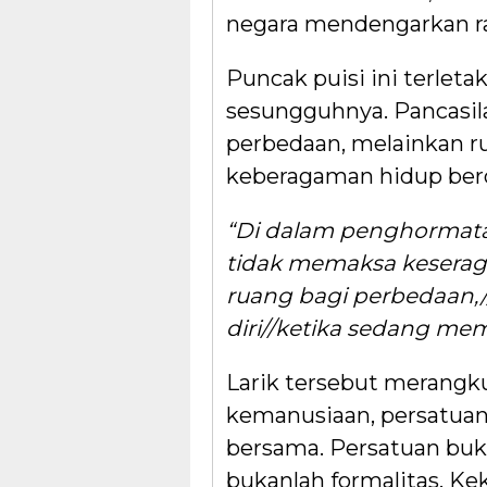
negara mendengarkan r
Puncak puisi ini terleta
sesungguhnya. Pancasi
perbedaan, melainkan 
keberagaman hidup ber
“Di dalam penghormata
tidak memaksa kesera
ruang bagi perbedaan,
diri//ketika sedang me
Larik tersebut merangk
kemanusiaan, persatuan,
bersama. Persatuan bu
bukanlah formalitas. Ke