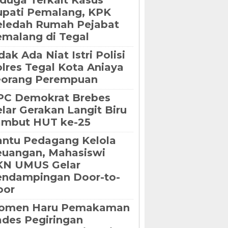
duga Terkait Kasus
pati Pemalang, KPK
eledah Rumah Pejabat
malang di Tegal
dak Ada Niat Istri Polisi
lres Tegal Kota Aniaya
eorang Perempuan
PC Demokrat Brebes
lar Gerakan Langit Biru
ambut HUT ke-25
ntu Pedagang Kelola
uangan, Mahasiswi
KN UMUS Gelar
endampingan Door-to-
oor
omen Haru Pemakaman
des Pegiringan