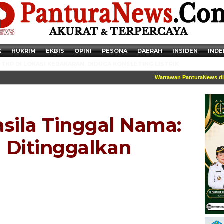
K
HUKRIM
EKBIS
OPINI
PESONA
DAERAH
INSIDEN
INDE
TKP DI LOKASI KEBAKARAN. DIDUGA KONSLETING LISTRIK
Wartawan PanturaNews dilengka
asila Tinggal Nama:
 Ditinggalkan
Newsticker - 14:41:41 Miris, Puluhan Remaja hingga Anak SD Terjaring
Razia Transaksi Tramadol di Pemalang