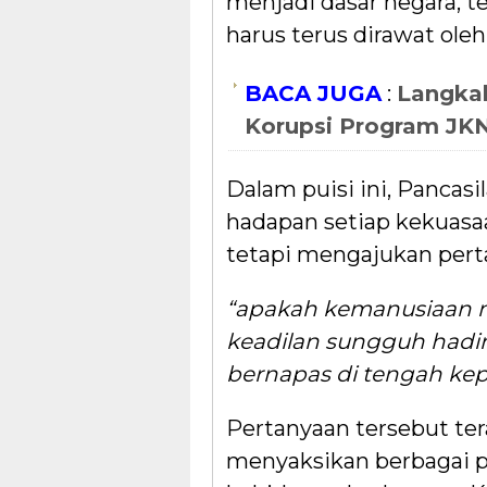
menjadi dasar negara, t
harus terus dirawat ole
BACA JUGA
:
Langka
Korupsi Program JK
Dalam puisi ini, Pancasi
hadapan setiap kekuasaa
tetapi mengajukan pert
“apakah kemanusiaan 
keadilan sungguh hadi
bernapas di tengah ke
Pertanyaan tersebut ter
menyaksikan berbagai p