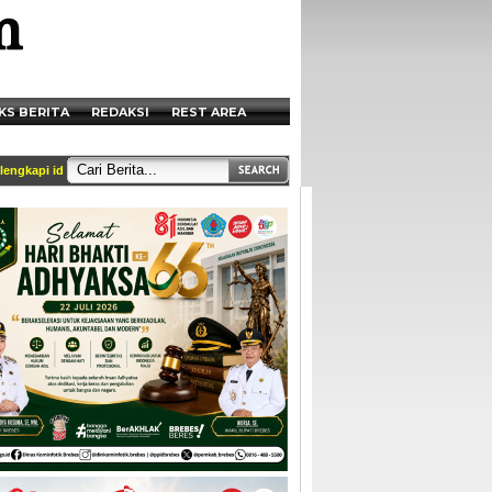
KS BERITA
REDAKSI
REST AREA
pi identitas dan tercantum di box redaksi || Akses Kami di Handphone anda melalu