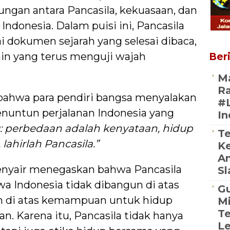
gan antara Pancasila, kekuasaan, dan
ndonesia. Dalam puisi ini, Pancasila
ai dokumen sejarah yang selesai dibaca,
in yang terus menguji wajah
Beri
Ma
Ra
ahwa para pendiri bangsa menyalakan
#
enuntun perjalanan Indonesia yang
In
: perbedaan adalah kenyataan, hidup
Te
lahirlah Pancasila.”
K
An
 penyair menegaskan bahwa Pancasila
Sl
wa Indonesia tidak dibangun di atas
Gu
n di atas kemampuan untuk hidup
Mi
Te
. Karena itu, Pancasila tidak hanya
L