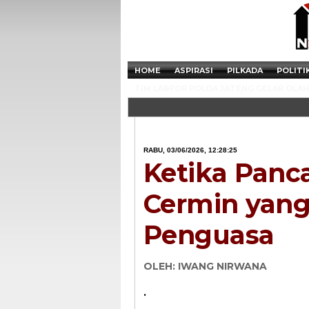
HOME
ASPIRASI
PILKADA
POLITI
TIM LABFOR POLDA JATENG GELAR OLAH 
RABU, 03/06/2026, 12:28:25
Ketika Panc
Cermin yang
Penguasa
OLEH: IWANG NIRWANA
.