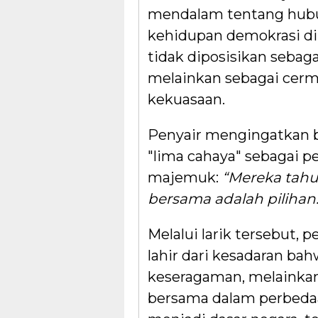
mendalam tentang hubun
kehidupan demokrasi di I
tidak diposisikan sebag
melainkan sebagai cerm
kekuasaan.
Penyair mengingatkan b
"lima cahaya" sebagai p
majemuk:
“Mereka tahu
bersama adalah pilihan. 
Melalui larik tersebut,
lahir dari kesadaran bah
keseragaman, melainka
bersama dalam perbedaan