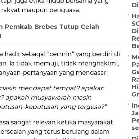
etapi juga etika hidup bersama yang
Di
h rakyat maupun penguasa.
Ha
SC
h Pemkab Brebes Tutup Celah
Di
N
Re
B
la hadir sebagai "cermin" yang berdiri di
Me
n. Ia tidak memuji, tidak menghakimi,
P
Ge
anyaan-pertanyaan yang mendasar:
R
Hi
masih mendapat tempat? apakah
Gr
r? apakah musyawarah masih
In
putusan-keputusan yang tergesa?”
Ja
Pe
asa sangat relevan ketika masyarakat
se
ersoalan yang terus berulang dalam