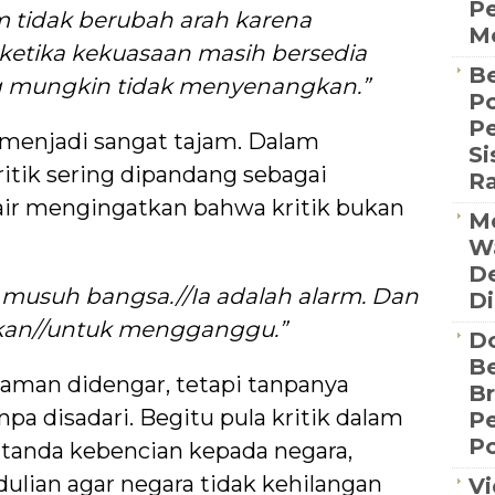
Pe
m tidak berubah arah karena
Me
ketika kekuasaan masih bersedia
Be
g mungkin tidak menyenangkan.”
Po
P
ni menjadi sangat tajam. Dalam
S
itik sering dipandang sebagai
R
ir mengingatkan bahwa kritik bukan
Me
Wa
De
n musuh bangsa.//Ia adalah alarm. Dan
Di
kan//untuk mengganggu.”
D
Be
man didengar, tetapi tanpanya
B
pa disadari. Begitu pula kritik dalam
P
Po
 tanda kebencian kepada negara,
ulian agar negara tidak kehilangan
Vi