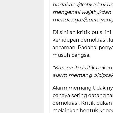
tindakan,//ketika huku
mengenali wajah,//dan 
mendengar//suara yan
Di sinilah kritik puisi i
kehidupan demokrasi, kr
ancaman. Padahal penya
musuh bangsa.
“Karena itu kritik buka
alarm memang dicipta
Alarm memang tidak nya
bahaya sering datang tan
demokrasi. Kritik bukan
melainkan bentuk keped