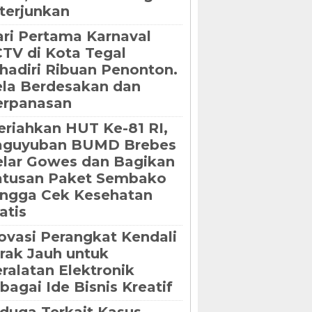
terjunkan
ri Pertama Karnaval
TV di Kota Tegal
hadiri Ribuan Penonton.
la Berdesakan dan
erpanasan
riahkan HUT Ke-81 RI,
aguyuban BUMD Brebes
lar Gowes dan Bagikan
atusan Paket Sembako
ngga Cek Kesehatan
atis
ovasi Perangkat Kendali
rak Jauh untuk
ralatan Elektronik
bagai Ide Bisnis Kreatif