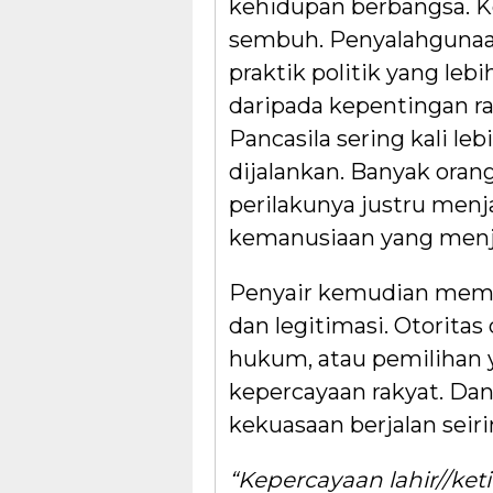
kehidupan berbangsa. K
sembuh. Penyalahgunaan
praktik politik yang l
daripada kepentingan ra
Pancasila sering kali le
dijalankan. Banyak oran
perilakunya justru menj
kemanusiaan yang menjad
Penyair kemudian membe
dan legitimasi. Otoritas
hukum, atau pemilihan y
kepercayaan rakyat. Da
kekuasaan berjalan seiri
“Kepercayaan lahir//ket