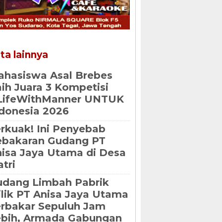
ta lainnya
hasiswa Asal Brebes
ih Juara 3 Kompetisi
LifeWithManner UNTUK
donesia 2026
rkuak! Ini Penyebab
ebakaran Gudang PT
isa Jaya Utama di Desa
atri
dang Limbah Pabrik
lik PT Anisa Jaya Utama
rbakar Sepuluh Jam
ebih, Armada Gabungan