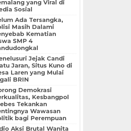
malang yang Viral di
dia Sosial
lum Ada Tersangka,
lisi Masih Dalami
enyebab Kematian
iswa SMP 4
andudongkal
nelusuri Jejak Candi
tu Jaran, Situs Kuno di
sa Laren yang Mulai
gali BRIN
orong Demokrasi
rkualitas, Kesbangpol
rebes Tekankan
entingnya Wawasan
litik bagi Perempuan
dio Aksi Brutal Wanita