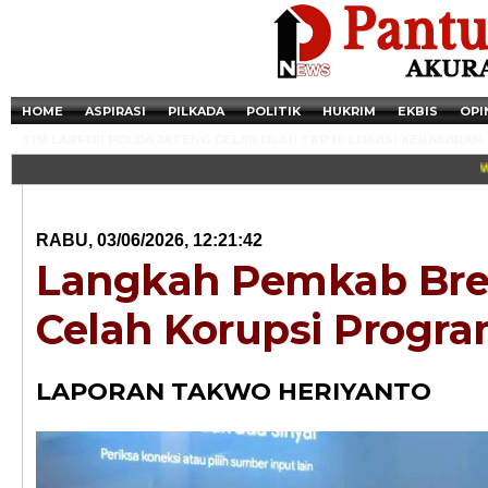
HOME
ASPIRASI
PILKADA
POLITIK
HUKRIM
EKBIS
OPI
TIM LABFOR POLDA JATENG GELAR OLAH TKP DI LOKASI KEBAKARAN.
War
RABU, 03/06/2026, 12:21:42
Langkah Pemkab Bre
Celah Korupsi Progr
LAPORAN TAKWO HERIYANTO
Newsticker - 14:4
Razia Transaksi T