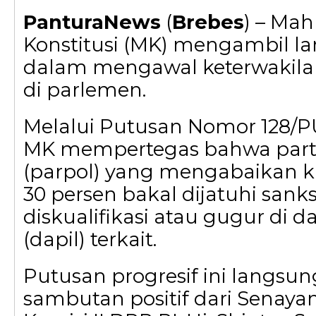
PanturaNews
(
Brebes
) – Ma
Konstitusi (MK) mengambil l
dalam mengawal keterwakil
di parlemen.
Melalui Putusan Nomor 128/P
MK mempertegas bahwa partai
(parpol) yang mengabaikan 
30 persen bakal dijatuhi sank
diskualifikasi atau gugur di 
(dapil) terkait.
Putusan progresif ini langs
sambutan positif dari Senaya