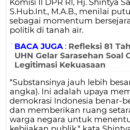
Komisi II DPR RI, Hj. Shintya
S.Hub.Int., M.A.B., menilai put
sebagai momentum bersejara
politik di tanah air.
BACA JUGA
:
Refleksi 81 Ta
UHN Gelar Sarasehan Soal O
Legitimasi Kekuasaan
"Substansinya jauh lebih besar
angka). Ini adalah upaya me
demokrasi Indonesia benar-be
dan memberikan ruang setara
warga negara untuk menent
kebijakan publik," kata Shint