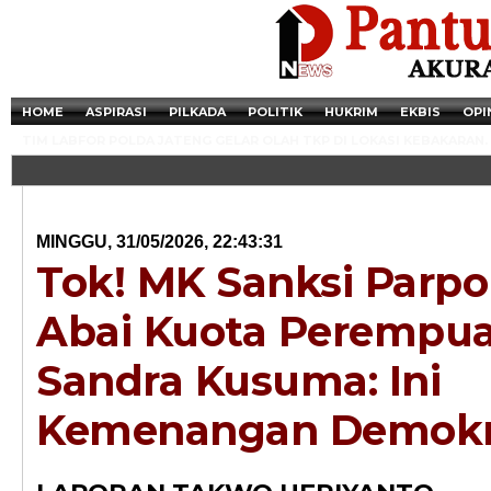
HOME
ASPIRASI
PILKADA
POLITIK
HUKRIM
EKBIS
OPI
TIM LABFOR POLDA JATENG GELAR OLAH TKP DI LOKASI KEBAKARAN.
MINGGU, 31/05/2026, 22:43:31
Tok! MK Sanksi Parpo
Abai Kuota Perempua
Sandra Kusuma: Ini
Kemenangan Demokr
Newsticker - 14:4
Razia Transaksi T