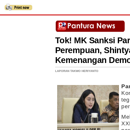
Tok! MK Sanksi Par
Perempuan, Shinty
Kemenangan Demo
LAPORAN TAKWO HERIYANTO
Pa
Kon
teg
pe
Me
XX