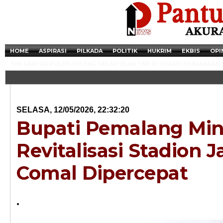
HOME
ASPIRASI
PILKADA
POLITIK
HUKRIM
EKBIS
OPI
TIM LABFOR POLDA JATENG GELAR OLAH TKP DI LOKASI KEBAKARAN.
SELASA, 12/05/2026, 22:32:20
Bupati Pemalang Min
Revitalisasi Stadion Ja
Comal Dipercepat
Newsticker - 14:4
.
Razia Transaksi T