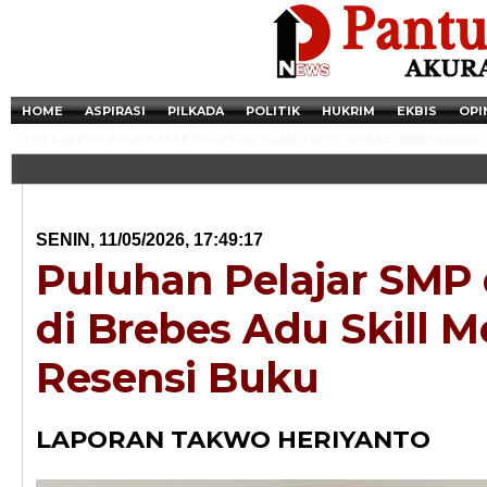
HOME
ASPIRASI
PILKADA
POLITIK
HUKRIM
EKBIS
OPI
TIM LABFOR POLDA JATENG GELAR OLAH TKP DI LOKASI KEBAKARAN.
SENIN, 11/05/2026, 17:49:17
Puluhan Pelajar SMP
di Brebes Adu Skill M
Resensi Buku
Newsticker - 14:4
LAPORAN TAKWO HERIYANTO
Razia Transaksi T