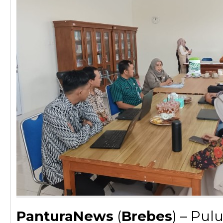
PanturaNews
(
Brebes
) – Pul