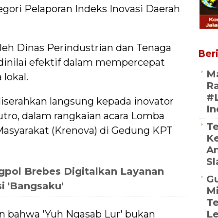
gori Pelaporan Indeks Inovasi Daerah
leh Dinas Perindustrian dan Tenaga
Beri
 dinilai efektif dalam mempercepat
Ma
lokal.
Ra
#
iserahkan langsung kepada inovator
In
utro, dalam rangkaian acara Lomba
Te
 Masyarakat (Krenova) di Gedung KPT
K
An
Sl
pol Brebes Digitalkan Layanan
Gu
i 'Bangsaku'
Mi
Te
n bahwa 'Yuh Ngasab Lur' bukan
L