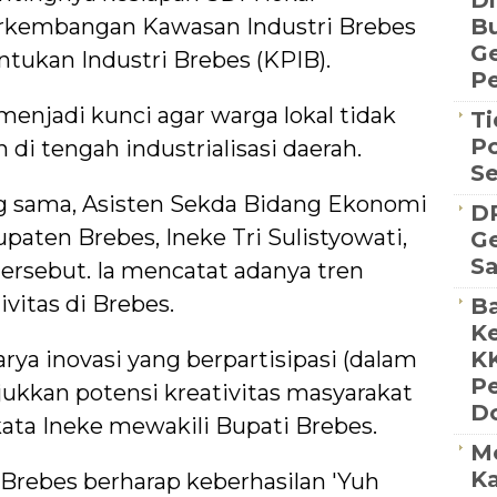
Di
rkembangan Kawasan Industri Brebes
Bu
G
tukan Industri Brebes (KPIB).
Pe
menjadi kunci agar warga lokal tidak
Ti
Po
di tengah industrialisasi daerah.
S
 sama, Asisten Sekda Bidang Ekonomi
D
ten Brebes, Ineke Tri Sulistyowati,
Ge
S
ersebut. Ia mencatat adanya tren
ivitas di Brebes.
Ba
Ke
arya inovasi yang berpartisipasi (dalam
K
P
jukkan potensi kreativitas masyarakat
D
ata Ineke mewakili Bupati Brebes.
M
Ka
rebes berharap keberhasilan 'Yuh