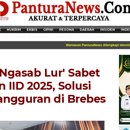
K
HUKRIM
EKBIS
OPINI
PESONA
DAERAH
INSIDEN
INDE
TKP DI LOKASI KEBAKARAN. DIDUGA KONSLETING LISTRIK
Wartawan PanturaNews dilengkapi identitas d
 Ngasab Lur' Sabet
IID 2025, Solusi
ngguran di Brebes
Newsticker - 14:41:41 Miris, Puluhan Remaja hingga Anak SD Terjaring
Razia Transaksi Tramadol di Pemalang