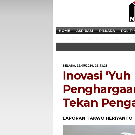
HOME
ASPIRASI
PILKADA
POLITI
TIM LABFOR POLDA JATENG GELAR OLAH 
SELASA, 12/05/2026, 21:43:28
Inovasi 'Yuh
Penghargaan 
Tekan Penga
LAPORAN TAKWO HERIYANTO