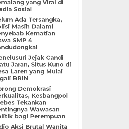
malang yang Viral di
dia Sosial
lum Ada Tersangka,
lisi Masih Dalami
enyebab Kematian
iswa SMP 4
andudongkal
nelusuri Jejak Candi
tu Jaran, Situs Kuno di
sa Laren yang Mulai
gali BRIN
orong Demokrasi
rkualitas, Kesbangpol
rebes Tekankan
entingnya Wawasan
litik bagi Perempuan
dio Aksi Brutal Wanita