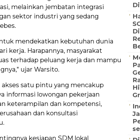
Di
asi, melainkan jembatan integrasi
ngan sektor industri yang sedang
Ha
SC
ebes.
Di
Re
 untuk mendekatkan kebutuhan dunia
B
ri kerja. Harapannya, masyarakat
Me
luas terhadap peluang kerja dan mampu
P
nya," ujar Warsito.
Ge
R
 akses satu pintu yang mencakup
Hi
ya informasi lowongan pekerjaan
Gr
han keterampilan dan kompetensi,
In
rusahaan dan konsultasi
Ja
Pe
u.
se
tingnya kesiapan SDM lokal