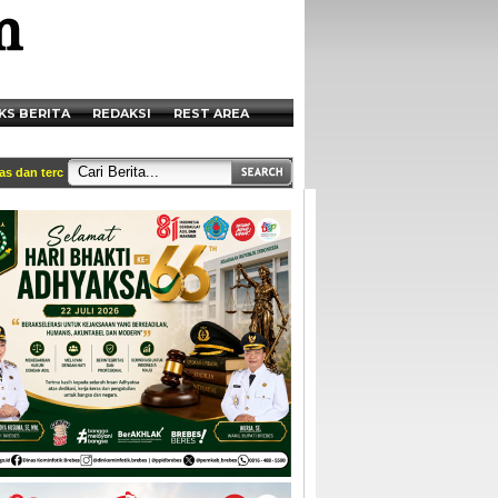
KS BERITA
REDAKSI
REST AREA
an tercantum di box redaksi || Akses Kami di Handphone anda melalui http://wap.p