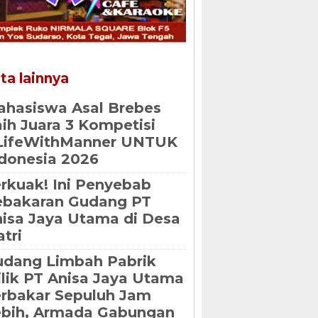
ta lainnya
hasiswa Asal Brebes
ih Juara 3 Kompetisi
LifeWithManner UNTUK
donesia 2026
rkuak! Ini Penyebab
ebakaran Gudang PT
isa Jaya Utama di Desa
atri
dang Limbah Pabrik
lik PT Anisa Jaya Utama
rbakar Sepuluh Jam
ebih, Armada Gabungan