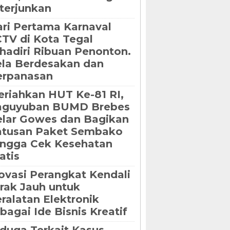
terjunkan
ri Pertama Karnaval
TV di Kota Tegal
hadiri Ribuan Penonton.
la Berdesakan dan
erpanasan
riahkan HUT Ke-81 RI,
aguyuban BUMD Brebes
lar Gowes dan Bagikan
atusan Paket Sembako
ngga Cek Kesehatan
atis
ovasi Perangkat Kendali
rak Jauh untuk
ralatan Elektronik
bagai Ide Bisnis Kreatif