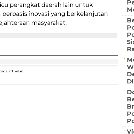
Pe
cu perangkat daerah lain untuk
Me
 berbasis inovasi yang berkelanjutan
Be
jahteraan masyarakat.
Po
P
S
R
Me
Wa
a artikel ini.
De
Di
D
Be
B
P
Po
Vi