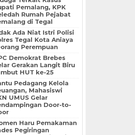
duga Terkait Kasus
pati Pemalang, KPK
eledah Rumah Pejabat
malang di Tegal
dak Ada Niat Istri Polisi
lres Tegal Kota Aniaya
eorang Perempuan
PC Demokrat Brebes
lar Gerakan Langit Biru
ambut HUT ke-25
ntu Pedagang Kelola
uangan, Mahasiswi
KN UMUS Gelar
endampingan Door-to-
oor
omen Haru Pemakaman
des Pegiringan