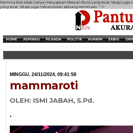
Mamma Roti tidak hanya menyajikan Mexican Buns yang lezat, tetapi juga
yang lezat, tetapi juga menawarkan peluang kemitraan…" />
HOME
ASPIRASI
PILKADA
POLITIK
HUKRIM
EKBIS
OPI
TIM LABFOR POLDA JATENG GELAR OLAH TKP DI LOKASI KEBAKARAN.
MINGGU, 24/11/2024, 09:41:58
mammaroti
OLEH: ISMI JABAH, S.Pd.
.
Newsticker - 14:4
Razia Transaksi T