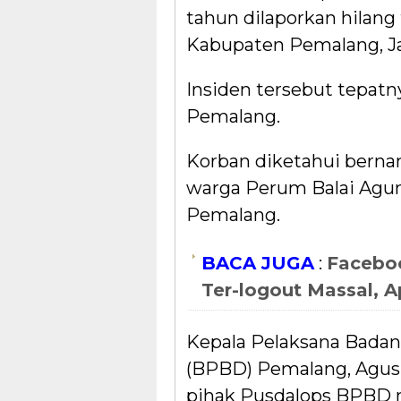
tahun dilaporkan hilang 
Kabupaten Pemalang, Jaw
Insiden tersebut tepatny
Pemalang.
Korban diketahui bernama
warga Perum Balai Agun
Pemalang.
BACA JUGA
:
Facebo
Ter-logout Massal, A
Kepala Pelaksana Bada
(BPBD) Pemalang, Agus
pihak Pusdalops BPBD m