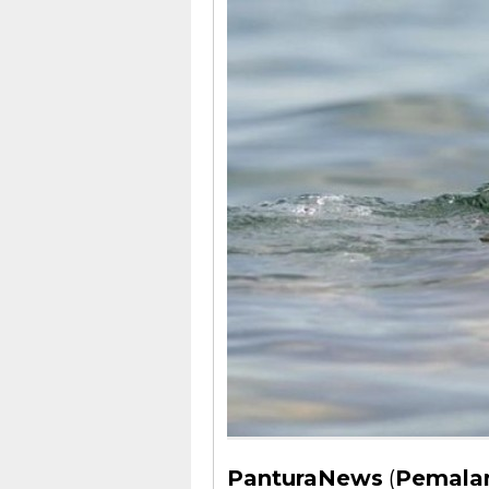
PanturaNews
(
Pemala