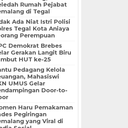
eledah Rumah Pejabat
malang di Tegal
dak Ada Niat Istri Polisi
lres Tegal Kota Aniaya
eorang Perempuan
PC Demokrat Brebes
lar Gerakan Langit Biru
ambut HUT ke-25
ntu Pedagang Kelola
uangan, Mahasiswi
KN UMUS Gelar
endampingan Door-to-
oor
omen Haru Pemakaman
des Pegiringan
malang yang Viral di