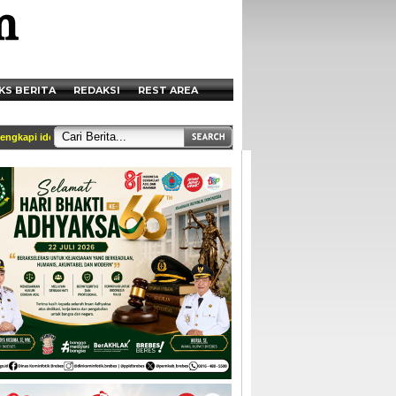
KS BERITA
REDAKSI
REST AREA
kapi identitas dan tercantum di box redaksi || Akses Kami di Handphone anda mela