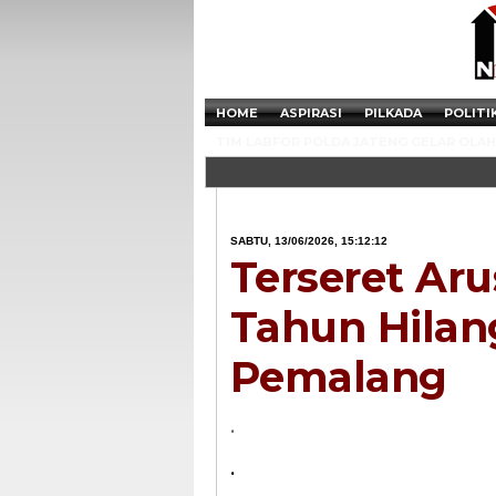
HOME
ASPIRASI
PILKADA
POLITI
TIM LABFOR POLDA JATENG GELAR OLAH 
SABTU, 13/06/2026, 15:12:12
Terseret Ar
Tahun Hilan
Pemalang
.
.