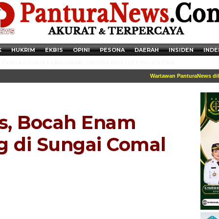
K
HUKRIM
EKBIS
OPINI
PESONA
DAERAH
INSIDEN
INDE
TKP DI LOKASI KEBAKARAN. DIDUGA KONSLETING LISTRIK
Wartawan PanturaNews dileng
us, Bocah Enam
g di Sungai Comal
Newsticker - 14:41:41 Miris, Puluhan Remaja hingga Anak SD Terjaring
Razia Transaksi Tramadol di Pemalang