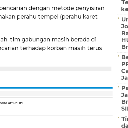
Te
encarian dengan metode penyisiran
ke
akan perahu tempel (perahu karet
Un
J
Ra
gah, tim gabungan masih berada di
HU
B
ncarian terhadap korban masih terus
Be
PP
Ca
Ja
P
Ja
Br
a artikel ini.
S
Ti
d