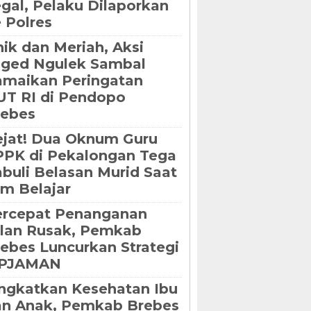
gal, Pelaku Dilaporkan
 Polres
ik dan Meriah, Aksi
oged Ngulek Sambal
maikan Peringatan
T RI di Pendopo
rebes
jat! Dua Oknum Guru
PK di Pekalongan Tega
buli Belasan Murid Saat
m Belajar
ercepat Penanganan
lan Rusak, Pemkab
ebes Luncurkan Strategi
IPJAMAN
ngkatkan Kesehatan Ibu
an Anak, Pemkab Brebes