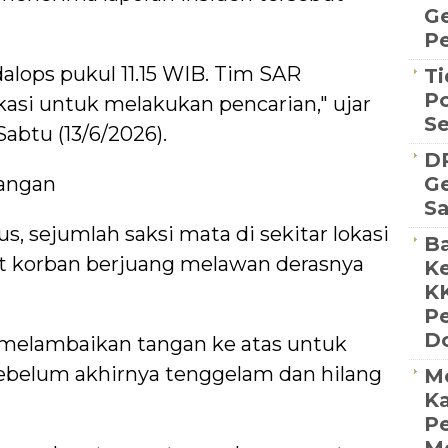
G
Pe
lops pukul 11.15 WIB. Tim SAR
Ti
Po
kasi untuk melakukan pencarian," ujar
S
Sabtu (13/6/2026).
D
angan
Ge
S
, sejumlah saksi mata di sekitar lokasi
Ba
t korban berjuang melawan derasnya
Ke
K
P
D
melambaikan tangan ke atas untuk
belum akhirnya tenggelam dan hilang
M
Ka
Pe