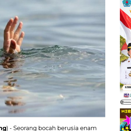
ng
) - Seorang bocah berusia enam