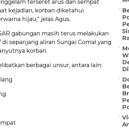
Me
enggelam terseret arus dan sempat
t kejadian, korban diketahui
Be
Po
arna hijau," jelas Agus.
P
S
 SAR gabungan masih terus melakukan
R
f di sepanjang aliran Sungai Comal yang
Me
anyutnya korban.
Wa
De
libatkan berbagai unsur, antara lain:
Di
lang
D
Be
B
ng
P
Po
Vi
empat
An