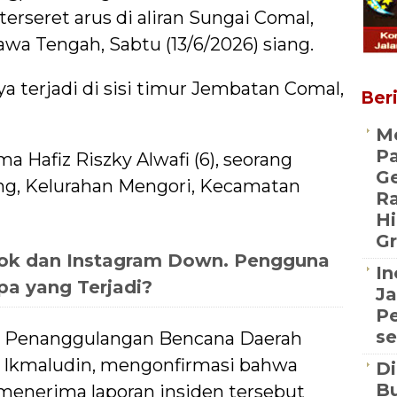
terseret arus di aliran Sungai Comal,
a Tengah, Sabtu (13/6/2026) siang.
a terjadi di sisi timur Jembatan Comal,
Beri
Me
P
 Hafiz Riszky Alwafi (6), seorang
Ge
g, Kelurahan Mengori, Kecamatan
R
Hi
Gr
ok dan Instagram Down. Pengguna
In
pa yang Terjadi?
Ja
Pe
se
n Penanggulangan Bencana Daerah
 Ikmaludin, mengonfirmasi bahwa
Di
Bu
enerima laporan insiden tersebut