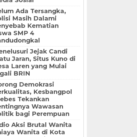
dia Sosial
lum Ada Tersangka,
lisi Masih Dalami
enyebab Kematian
iswa SMP 4
andudongkal
nelusuri Jejak Candi
tu Jaran, Situs Kuno di
sa Laren yang Mulai
gali BRIN
orong Demokrasi
rkualitas, Kesbangpol
rebes Tekankan
entingnya Wawasan
litik bagi Perempuan
dio Aksi Brutal Wanita
iaya Wanita di Kota