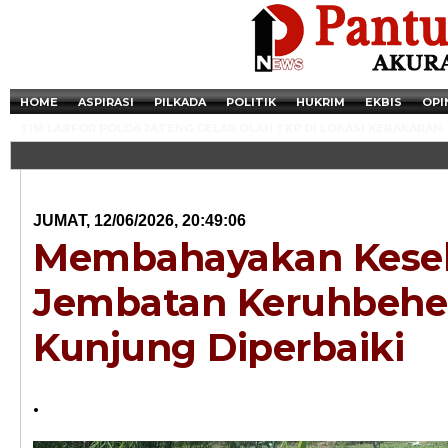
HOME
ASPIRASI
PILKADA
POLITIK
HUKRIM
EKBIS
OPI
TIM LABFOR POLDA JATENG GELAR OLAH TKP DI LOKASI KEBAKARAN.
JUMAT, 12/06/2026, 20:49:06
Membahayakan Kese
Jembatan Keruhbehe
Kunjung Diperbaiki
Newsticker - 14:4
.
Razia Transaksi T