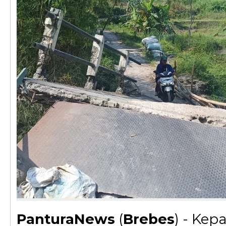
PanturaNews
(
Brebes
) - Kep