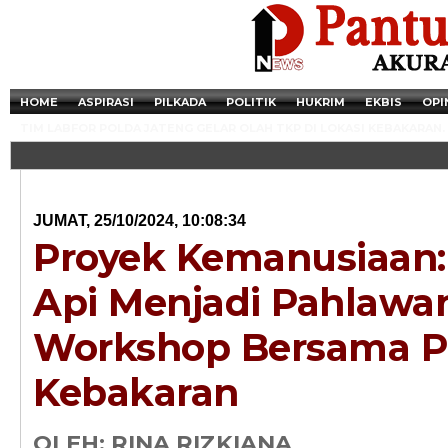
HOME
ASPIRASI
PILKADA
POLITIK
HUKRIM
EKBIS
OPI
TIM LABFOR POLDA JATENG GELAR OLAH TKP DI LOKASI KEBAKARAN.
JUMAT, 25/10/2024, 10:08:34
Proyek Kemanusiaan
Api Menjadi Pahlawa
Workshop Bersama
Kebakaran
Newsticker - 14:4
Razia Transaksi T
OLEH: RINA RIZKIANA