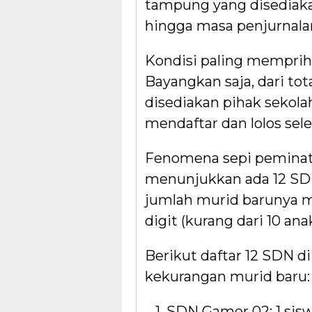
tampung yang disediaka
hingga masa penjurnalan
Kondisi paling mempri
Bayangkan saja, dari to
disediakan pihak sekola
mendaftar dan lolos sele
Fenomena sepi peminat 
menunjukkan ada 12 SD 
jumlah murid barunya m
digit (kurang dari 10 anak
Berikut daftar 12 SDN 
kekurangan murid baru:
1. SDN Gamer 02: 1 sis