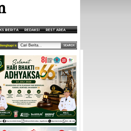
KS BERITA
REDAKSI
REST AREA
api identitas dan tercantum di box redaksi || Akses Kami di Handphone anda melal