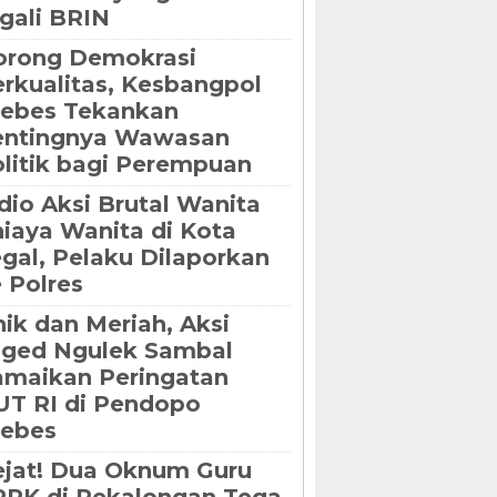
gali BRIN
orong Demokrasi
rkualitas, Kesbangpol
rebes Tekankan
entingnya Wawasan
litik bagi Perempuan
dio Aksi Brutal Wanita
iaya Wanita di Kota
gal, Pelaku Dilaporkan
 Polres
ik dan Meriah, Aksi
oged Ngulek Sambal
maikan Peringatan
T RI di Pendopo
rebes
jat! Dua Oknum Guru