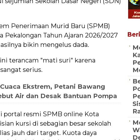
sejumlah Sekolah Dasar Negeri (SDN)
stem Penerimaan Murid Baru (SPMB)
Beri
ota Pekalongan Tahun Ajaran 2026/2027
asilnya bikin mengelus dada.
M
Ka
ini terancam "mati suri" karena
Pe
angat serius.
Me
Be
 Cuaca Ekstrem, Petani Bawang
Po
ebut Air dan Desak Bantuan Pompa
P
S
R
i portal resmi SPMB online Kota
Me
isian kursi di sebagian besar sekolah
Wa
lias jauh dari target. Kuota daya
De