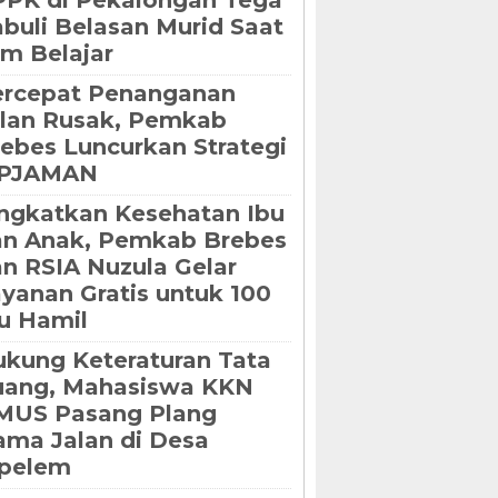
PK di Pekalongan Tega
buli Belasan Murid Saat
m Belajar
ercepat Penanganan
lan Rusak, Pemkab
ebes Luncurkan Strategi
IPJAMAN
ngkatkan Kesehatan Ibu
an Anak, Pemkab Brebes
n RSIA Nuzula Gelar
yanan Gratis untuk 100
u Hamil
kung Keteraturan Tata
uang, Mahasiswa KKN
MUS Pasang Plang
ma Jalan di Desa
ipelem