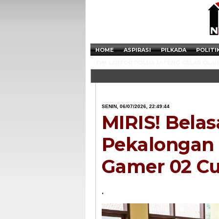
HOME
ASPIRASI
PILKADA
POLITI
TIM LABFOR POLDA JATENG GELAR OLAH 
SENIN, 06/07/2026, 22:49:44
MIRIS! Belas
Pekalongan 
Gamer 02 Cu
.