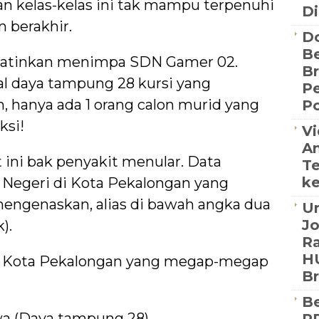
n kelas-kelas ini tak mampu terpenuhi
Di
 berakhir.
D
Be
hatinkan menimpa SDN Gamer 02.
B
tal daya tampung 28 kursi yang
P
h, hanya ada 1 orang calon murid yang
Po
ksi!
Vi
An
ini bak penyakit menular. Data
Te
ke
Negeri di Kota Pekalongan yang
engenaskan, alias di bawah angka dua
Un
J
).
Ra
HU
di Kota Pekalongan yang megap-megap
B
Be
wa (Daya tampung 28)