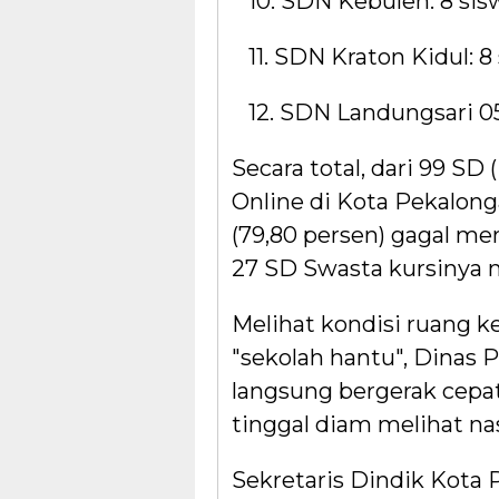
10. SDN Kebulen: 8 sis
11. SDN Kraton Kidul: 8
12. SDN Landungsari 05
Secara total, dari 99 S
Online di Kota Pekalong
(79,80 persen) gagal m
27 SD Swasta kursinya
Melihat kondisi ruang k
"sekolah hantu", Dinas 
langsung bergerak cepa
tinggal diam melihat na
Sekretaris Dindik Kota 