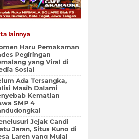
ta lainnya
omen Haru Pemakaman
des Pegiringan
malang yang Viral di
dia Sosial
lum Ada Tersangka,
lisi Masih Dalami
enyebab Kematian
iswa SMP 4
andudongkal
nelusuri Jejak Candi
tu Jaran, Situs Kuno di
sa Laren yang Mulai