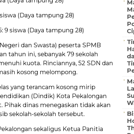
wa (Daya tampung 28)
Ma
M
 siswa (Daya tampung 28)
Pe
Po
: 9 siswa (Daya tampung 28)
C
Ti
D (Negeri dan Swasta) peserta SPMB
Ha
an tahun ini, sebanyak 79 sekolah
da
emenuhi kuota. Rinciannya, 52 SDN dan
Ti
Pe
 masih kosong melompong.
M
elas yang terancam kosong mirip
La
Su
Pendidikan (Dindik) Kota Pekalongan
Wa
t. Pihak dinas menegaskan tidak akan
Bi
sib sekolah-sekolah tersebut.
Ho
Th
Pekalongan sekaligus Ketua Panitia