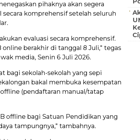
Po
 menegaskan pihaknya akan segera
Ak
l secara komprehensif setelah seluruh
UM
ar.
K
C
akukan evaluasi secara komprehensif.
nline berakhir di tanggal 8 Juli," tegas
awak media, Senin 6 Juli 2026.
t bagi sekolah-sekolah yang sepi
Pekalongan bakal membuka kesempatan
offline (pendaftaran manual/tatap
B offline bagi Satuan Pendidikan yang
 daya tampungnya," tambahnya.