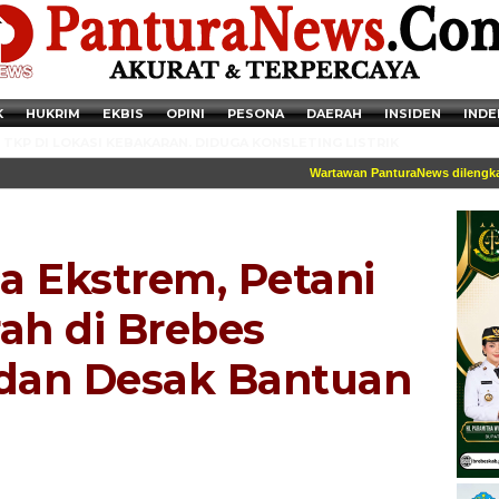
K
HUKRIM
EKBIS
OPINI
PESONA
DAERAH
INSIDEN
INDE
TKP DI LOKASI KEBAKARAN. DIDUGA KONSLETING LISTRIK
Wartawan PanturaNews dilengkapi id
a Ekstrem, Petani
h di Brebes
 dan Desak Bantuan
Newsticker - 14:41:41 Miris, Puluhan Remaja hingga Anak SD Terjaring
Razia Transaksi Tramadol di Pemalang