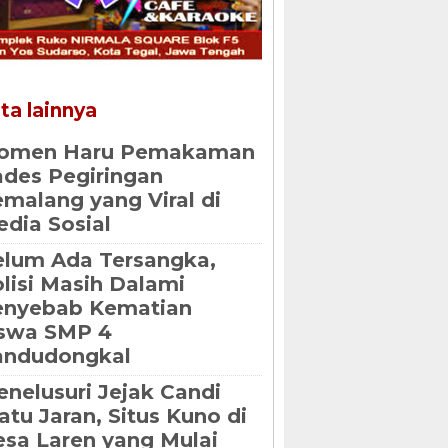
ta lainnya
omen Haru Pemakaman
des Pegiringan
malang yang Viral di
dia Sosial
lum Ada Tersangka,
lisi Masih Dalami
enyebab Kematian
iswa SMP 4
andudongkal
nelusuri Jejak Candi
tu Jaran, Situs Kuno di
sa Laren yang Mulai