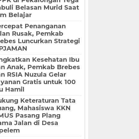
PK di Pekalongan Tega
buli Belasan Murid Saat
m Belajar
ercepat Penanganan
lan Rusak, Pemkab
ebes Luncurkan Strategi
IPJAMAN
ngkatkan Kesehatan Ibu
an Anak, Pemkab Brebes
n RSIA Nuzula Gelar
yanan Gratis untuk 100
u Hamil
kung Keteraturan Tata
uang, Mahasiswa KKN
MUS Pasang Plang
ma Jalan di Desa
ipelem