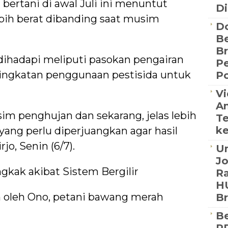
rtani di awal Juli ini menuntut
Di
bih berat dibanding saat musim
D
Be
B
ihadapi meliputi pasokan pengairan
P
ingkatan penggunaan pestisida untuk
Po
Vi
An
m penghujan dan sekarang, jelas lebih
Te
ke
yang perlu diperjuangkan agar hasil
jo, Senin (6/7).
Un
J
kak akibat Sistem Bergilir
Ra
HU
 oleh Ono, petani bawang merah
B
Be