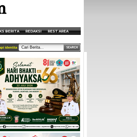
KS BERITA
REDAKSI
REST AREA
entitas dan tercantum di box redaksi || Akses Kami di Handphone anda melalui htt