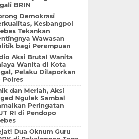
gali BRIN
orong Demokrasi
rkualitas, Kesbangpol
rebes Tekankan
entingnya Wawasan
litik bagi Perempuan
dio Aksi Brutal Wanita
iaya Wanita di Kota
gal, Pelaku Dilaporkan
 Polres
ik dan Meriah, Aksi
oged Ngulek Sambal
maikan Peringatan
T RI di Pendopo
rebes
jat! Dua Oknum Guru