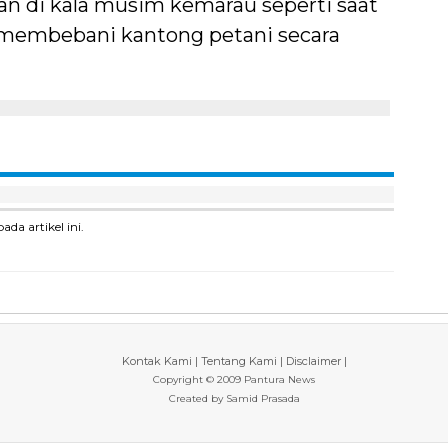
an di kala musim kemarau seperti saat
a membebani kantong petani secara
a artikel ini.
Kontak Kami
|
Tentang Kami
|
Disclaimer
|
Copyright © 2009 Pantura News
Created by
Samid Prasada