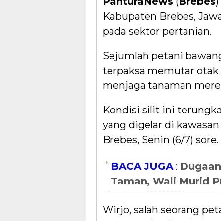
PanturaNews
(
Brebes
)
Kabupaten Brebes, Jawa
pada sektor pertanian.
Sejumlah petani bawan
terpaksa memutar otak 
menjaga tanaman mereka 
Kondisi silit ini terung
yang digelar di kawas
Brebes, Senin (6/7) sore.
BACA JUGA
:
Dugaan
Taman, Wali Murid P
Wirjo, salah seorang pe