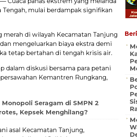
 — Cuaca panas ekstrem yang melanda
 Tengah, mulai berdampak signifikan
Beri
g merah di wilayah Kecamatan Tanjung
dan mengeluarkan biaya ekstra demi
M
tetap bertahan di tengah krisis air.
Ka
Pe
kap dalam diskusi bersama para petani
Me
an persawahan Kemantren Rungkang,
Be
Po
P
S
 Monopoli Seragam di SMPN 2
R
rotes, Kepsek Menghilang?
Me
Wa
tani asal Kecamatan Tanjung,
De