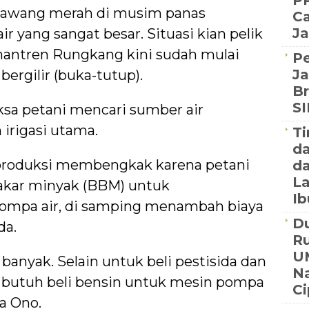
PP
bawang merah di musim panas
Ca
Ja
yang sangat besar. Situasi kian pelik
Kemantren Rungkang kini sudah mulai
P
Ja
rgilir (buka-tutup).
Br
S
sa petani mencari sumber air
n irigasi utama.
Ti
d
 produksi membengkak karena petani
da
La
akar minyak (BBM) untuk
Ib
mpa air, di samping menambah biaya
Du
da.
R
U
 banyak. Selain untuk beli pestisida dan
Na
a butuh beli bensin untuk mesin pompa
C
a Ono.