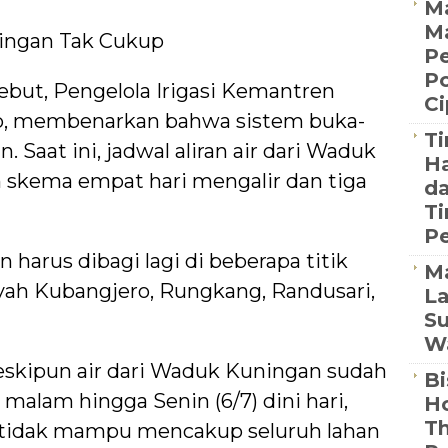
Ma
M
ingan Tak Cukup
Pe
Po
but, Pengelola Irigasi Kemantren
C
o, membenarkan bahwa sistem buka-
Ti
n. Saat ini, jadwal aliran air dari Waduk
Ha
 skema empat hari mengalir dan tiga
da
Ti
Pe
 harus dibagi lagi di beberapa titik
M
ayah Kubangjero, Rungkang, Randusari,
La
Su
Wa
kipun air dari Waduk Kuningan sudah
Bi
malam hingga Senin (6/7) dini hari,
Ho
Th
 tidak mampu mencakup seluruh lahan