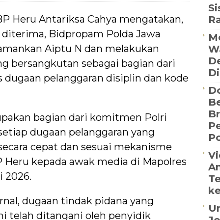
S
BP Heru Antariksa Cahya mengatakan,
R
i diterima, Bidpropam Polda Jawa
Me
amankan Aiptu N dan melakukan
Wa
De
g bersangkutan sebagai bagian dari
Di
 dugaan pelanggaran disiplin dan kode
D
Be
B
pakan bagian dari komitmen Polri
P
setiap dugaan pelanggaran yang
Po
 secara cepat dan sesuai mekanisme
Vi
BP Heru kepada awak media di Mapolres
An
i 2026.
Te
ke
rnal, dugaan tindak pidana yang
Un
ni telah ditangani oleh penyidik