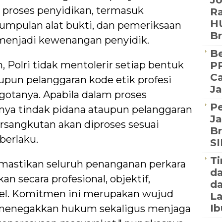
J
h proses penyidikan, termasuk
Ra
HU
umpulan alat bukti, dan pemeriksaan
B
 menjadi kewenangan penyidik.
Be
Polri tidak mentolerir setiap bentuk
PP
Ca
un pelanggaran kode etik profesi
Ja
gotanya. Apabila dalam proses
P
anya tindak pidana ataupun pelanggaran
Ja
rsangkutan akan diproses sesuai
Br
erlaku.
S
Ti
mastikan seluruh penanganan perkara
d
an secara profesional, objektif,
da
bel. Komitmen ini merupakan wujud
La
Ib
m menegakkan hukum sekaligus menjaga