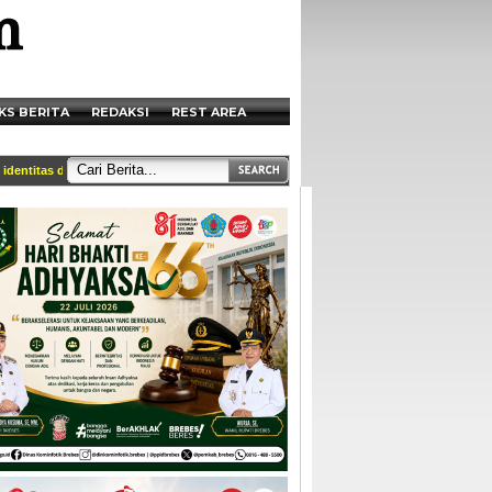
KS BERITA
REDAKSI
REST AREA
titas dan tercantum di box redaksi || Akses Kami di Handphone anda melalui http: