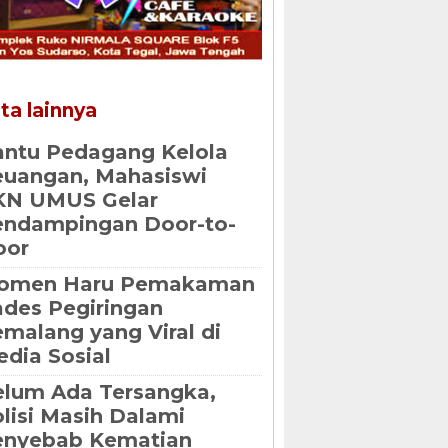
ta lainnya
ntu Pedagang Kelola
uangan, Mahasiswi
KN UMUS Gelar
endampingan Door-to-
oor
omen Haru Pemakaman
des Pegiringan
malang yang Viral di
dia Sosial
lum Ada Tersangka,
lisi Masih Dalami
enyebab Kematian