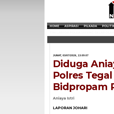
HOME
ASPIRASI
PILKADA
POLITI
TIM LABFOR POLDA JATENG GELAR OLAH 
JUMAT, 03/07/2026, 13:09:07
Diduga Aniay
Polres Tega
Bidpropam 
Aniaya Istri
LAPORAN JOHARI