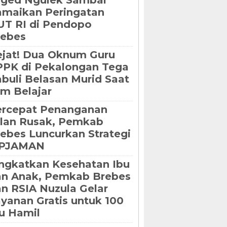
oged Ngulek Sambal
maikan Peringatan
T RI di Pendopo
rebes
jat! Dua Oknum Guru
PK di Pekalongan Tega
buli Belasan Murid Saat
m Belajar
ercepat Penanganan
lan Rusak, Pemkab
ebes Luncurkan Strategi
IPJAMAN
ngkatkan Kesehatan Ibu
an Anak, Pemkab Brebes
n RSIA Nuzula Gelar
yanan Gratis untuk 100
u Hamil