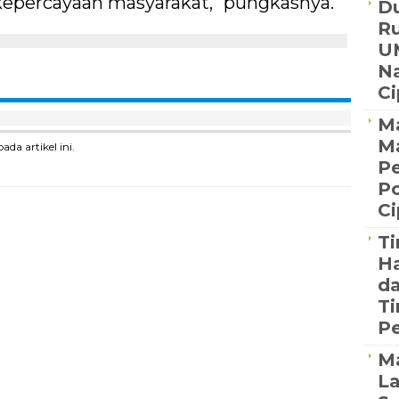
n kepercayaan masyarakat," pungkasnya.
Du
R
U
Na
C
Ma
M
a artikel ini.
Pe
Po
C
Ti
Ha
da
Ti
Pe
M
La