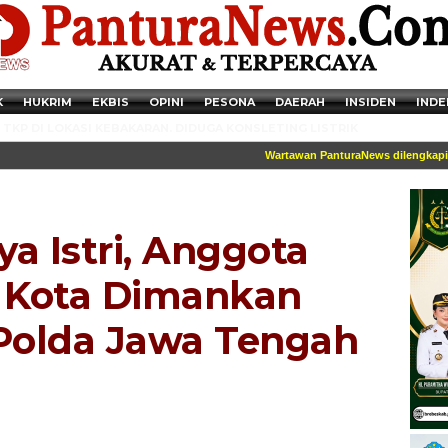
K
HUKRIM
EKBIS
OPINI
PESONA
DAERAH
INSIDEN
INDE
TKP DI LOKASI KEBAKARAN. DIDUGA KONSLETING LISTRIK
Wartawan PanturaNews dilengkapi iden
a Istri, Anggota
l Kota Dimankan
Polda Jawa Tengah
Newsticker - 14:41:41 Miris, Puluhan Remaja hingga Anak SD Terjaring
Razia Transaksi Tramadol di Pemalang