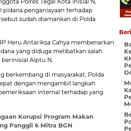
gota Polres Tegal Kota inisial N,
l pidana penganiayaan terhadap
tersebut sudah diamankan di Polda
Beri
KBP Heru Antariksa Cahya membenarkan
Ba
idana yang diduga melibatkan salah
Ke
K
erinisial Aiptu N.
P
D
ng berkembang di masyarakat, Polda
M
cepat dengan mengambil langkah
Ka
emeriksaan internal terhadap yang
Pe
Me
Be
ugaan Korupsi Program Makan
Po
ang Panggil 6 Mitra BGN
P