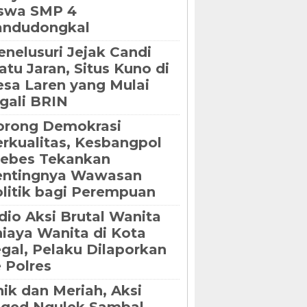
iswa SMP 4
andudongkal
nelusuri Jejak Candi
tu Jaran, Situs Kuno di
sa Laren yang Mulai
gali BRIN
orong Demokrasi
rkualitas, Kesbangpol
rebes Tekankan
entingnya Wawasan
litik bagi Perempuan
dio Aksi Brutal Wanita
iaya Wanita di Kota
gal, Pelaku Dilaporkan
 Polres
ik dan Meriah, Aksi