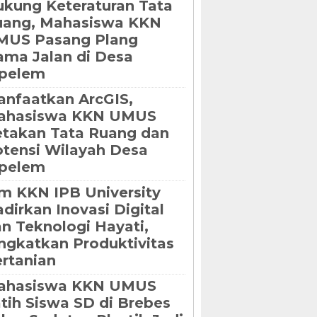
kung Keteraturan Tata
uang, Mahasiswa KKN
MUS Pasang Plang
ma Jalan di Desa
ipelem
nfaatkan ArcGIS,
ahasiswa KKN UMUS
takan Tata Ruang dan
tensi Wilayah Desa
ipelem
m KKN IPB University
dirkan Inovasi Digital
n Teknologi Hayati,
ngkatkan Produktivitas
rtanian
ahasiswa KKN UMUS
tih Siswa SD di Brebes