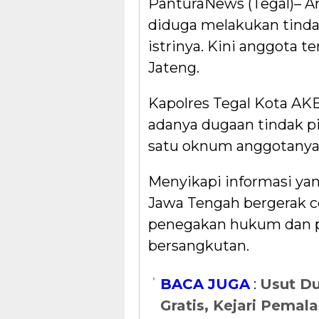
PanturaNews (Tegal)– Ang
diduga melakukan tinda
istrinya. Kini anggota 
Jateng.
Kapolres Tegal Kota A
adanya dugaan tindak p
satu oknum anggotanya b
Menyikapi informasi ya
Jawa Tengah bergerak 
penegakan hukum dan p
bersangkutan.
BACA JUGA
:
Usut D
Gratis, Kejari Pemal