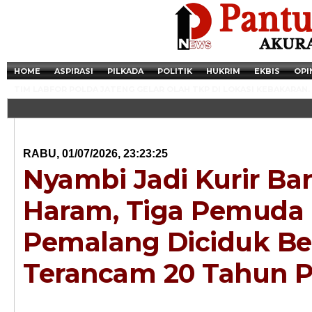
HOME
ASPIRASI
PILKADA
POLITIK
HUKRIM
EKBIS
OPI
TIM LABFOR POLDA JATENG GELAR OLAH TKP DI LOKASI KEBAKARAN.
RABU, 01/07/2026, 23:23:25
Nyambi Jadi Kurir Ba
Haram, Tiga Pemuda 
Pemalang Diciduk Ber
Terancam 20 Tahun P
Newsticker - 14:4
Razia Transaksi T