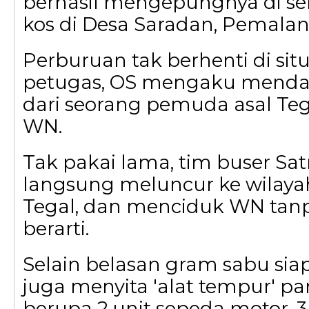
berhasil mengepungnya di s
kos di Desa Saradan, Pemalan
Perburuan tak berhenti di sit
petugas, OS mengaku menda
dari seorang pemuda asal Tega
WN.
Tak pakai lama, tim buser Sa
langsung meluncur ke wilaya
Tegal, dan menciduk WN tan
berarti.
Selain belasan gram sabu siap 
juga menyita 'alat tempur' para
berupa 2 unit sepeda motor, 3