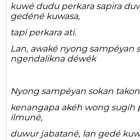
kuwé dudu perkara sapira duw
gedéné kuwasa,
tapi perkara ati.
Lan, awaké nyong sampéyan s
ngendalikna déwék
Nyong sampéyan sokan takon
kenangapa akéh wong sugih p
ilmuné,
duwur jabatané, lan gedé kuw