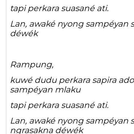
tapi perkara suasané ati.
Lan, awaké nyong sampéyan 
déwék
Rampung,
kuwé dudu perkara sapira ad
sampéyan mlaku
tapi perkara suasané ati.
Lan, awaké nyong sampéyan s
ngrasakna déwék