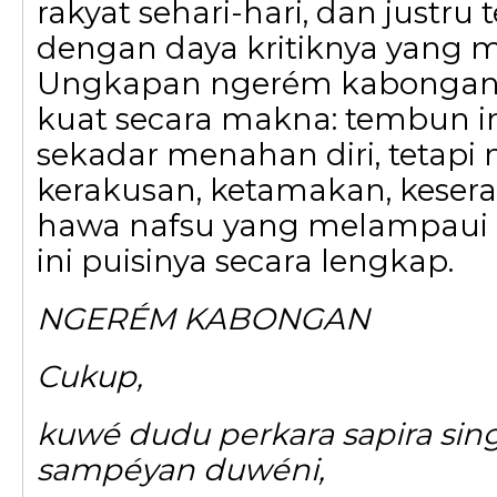
rakyat sehari-hari, dan justru 
dengan daya kritiknya yang m
Ungkapan ngerém kabongan s
kuat secara makna: tembun i
sekadar menahan diri, tetap
kerakusan, ketamakan, keser
hawa nafsu yang melampaui b
ini puisinya secara lengkap.
NGERÉM KABONGAN
Cukup,
kuwé dudu perkara sapira sin
sampéyan duwéni,