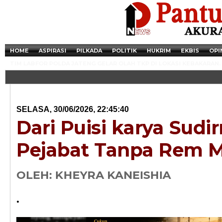
HOME
ASPIRASI
PILKADA
POLITIK
HUKRIM
EKBIS
OPI
TIM LABFOR POLDA JATENG GELAR OLAH TKP DI LOKASI KEBAKARAN.
SELASA, 30/06/2026, 22:45:40
Dari Puisi karya Sudi
Pejabat Tanpa Rem M
OLEH: KHEYRA KANEISHIA
Newsticker - 14:4
.
Razia Transaksi T