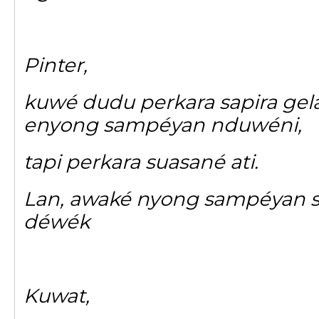
Pinter,
kuwé dudu perkara sapira gela
enyong sampéyan nduwéni,
tapi perkara suasané ati.
Lan, awaké nyong sampéyan s
déwék
Kuwat,