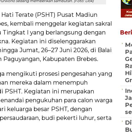
Purwono sedang memberikan sambutan. (Foto: Dok)
 Hati Terate (PSHT) Pusat Madiun
s, kembali menggelar kegiatan sakral
Tingkat I yang berlangsung dengan
Beri
a. Kegiatan ini diselenggarakan
Me
ingga Jumat, 26–27 Juni 2026, di Balai
P
n Paguyangan, Kabupaten Brebes.
Ge
R
Hi
ga mengikuti prosesi pengesahan yang
Gr
anan mereka dalam menempuh
In
di PSHT. Kegiatan ini merupakan
Ja
nandai pengukuhan para calon warga
Pe
ri keluarga besar PSHT, dengan
se
persaudaraan, budi pekerti luhur, serta
Di
Bu