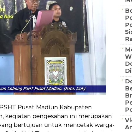
Me
Be
Po
P
S
R
Me
Wa
De
Di
D
Be
B
P
 PSHT Pusat Madiun Kabupaten
Po
, kegiatan pengesahan ini merupakan
Vi
 yang bertujuan untuk mencetak warga-
An