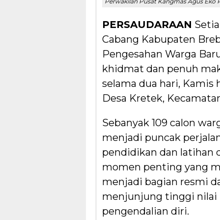
Perwakilan Pusat Kangmas Agus Eko 
PERSAUDARAAN
Setia
Cabang Kabupaten Brebe
Pengesahan Warga Baru 
khidmat dan penuh makn
selama dua hari, Kamis h
Desa Kretek, Kecamata
Sebanyak 109 calon war
menjadi puncak perjal
pendidikan dan latihan 
momen penting yang me
menjadi bagian resmi da
menjunjung tinggi nilai 
pengendalian diri.