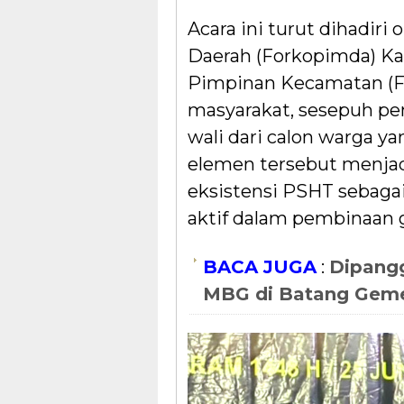
Acara ini turut dihadir
Daerah (Forkopimda) Ka
Pimpinan Kecamatan (F
masyarakat, sesepuh penc
wali dari calon warga y
elemen tersebut menja
eksistensi PSHT sebagai
aktif dalam pembinaan 
BACA JUGA
:
Dipangg
MBG di Batang Gem