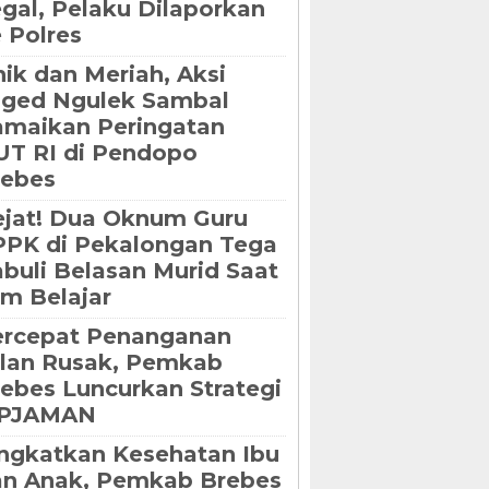
gal, Pelaku Dilaporkan
 Polres
ik dan Meriah, Aksi
oged Ngulek Sambal
maikan Peringatan
T RI di Pendopo
rebes
jat! Dua Oknum Guru
PK di Pekalongan Tega
buli Belasan Murid Saat
m Belajar
ercepat Penanganan
lan Rusak, Pemkab
ebes Luncurkan Strategi
IPJAMAN
ngkatkan Kesehatan Ibu
an Anak, Pemkab Brebes