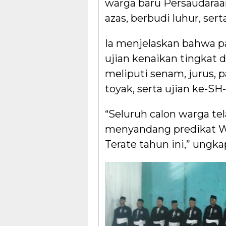
warga baru Persaudaraan
azas, berbudi luhur, sert
Ia menjelaskan bahwa pa
ujian kenaikan tingkat 
meliputi senam, jurus,
toyak, serta ujian ke-SH-
“Seluruh calon warga te
menyandang predikat Wa
Terate tahun ini,” ungk