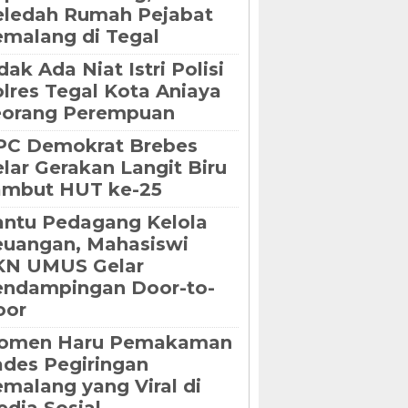
eledah Rumah Pejabat
malang di Tegal
dak Ada Niat Istri Polisi
lres Tegal Kota Aniaya
eorang Perempuan
PC Demokrat Brebes
lar Gerakan Langit Biru
ambut HUT ke-25
ntu Pedagang Kelola
uangan, Mahasiswi
KN UMUS Gelar
endampingan Door-to-
oor
omen Haru Pemakaman
des Pegiringan
malang yang Viral di