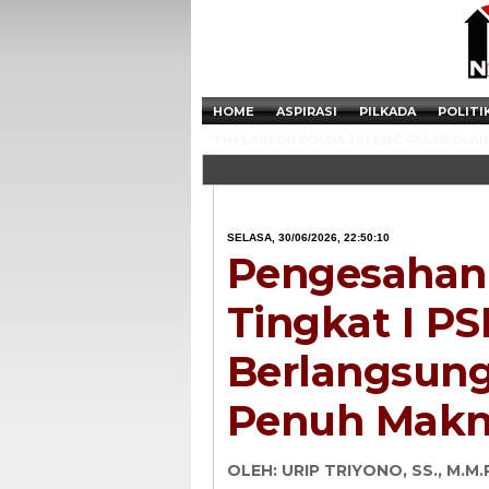
HOME
ASPIRASI
PILKADA
POLITI
TIM LABFOR POLDA JATENG GELAR OLAH 
SELASA, 30/06/2026, 22:50:10
Pengesahan
Tingkat I P
Berlangsun
Penuh Mak
OLEH: URIP TRIYONO, SS., M.M.