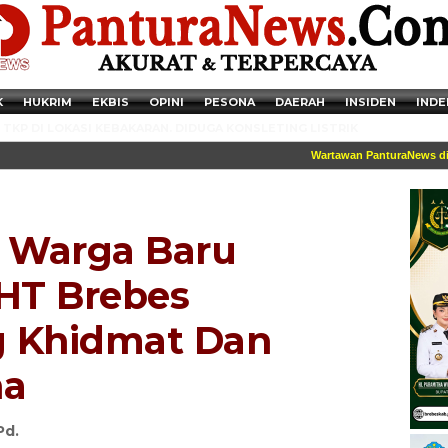
K
HUKRIM
EKBIS
OPINI
PESONA
DAERAH
INSIDEN
INDE
TKP DI LOKASI KEBAKARAN. DIDUGA KONSLETING LISTRIK
Wartawan PanturaNews dilengk
 Warga Baru
SHT Brebes
g Khidmat Dan
na
Newsticker - 14:41:41 Miris, Puluhan Remaja hingga Anak SD Terjaring
Razia Transaksi Tramadol di Pemalang
Pd.