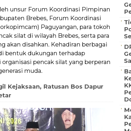
G
i oleh unsur Forum Koordinasi Pimpinan
Pe
bupaten Brebes, Forum Koordinasi
Ti
orkopimcam) Paguyangan, para tokoh
Po
ak silat di wilayah Brebes, serta para
S
ang akan disahkan. Kehadiran berbagai
D
di bentuk dukungan terhadap
Ge
S
 organisasi pencak silat yang berperan
generasi muda.
Ba
Ke
K
il Kejaksaan, Ratusan Bos Dapur
P
etar
D
M
Ka
Pe