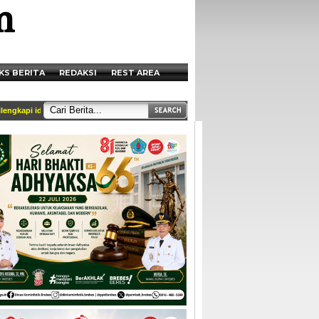
KS BERITA
REDAKSI
REST AREA
api identitas dan tercantum di box redaksi || Akses Kami di Handphone anda melal