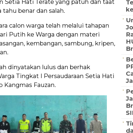
 Setia Hati Terate yang patuh dan taat
Te
ke
a tahu benar dan salah.
Un
ra calon warga telah melalui tahapan
J
dari Putih ke Warga dengan materi
Ra
HU
 pasangan, kembangan, sambung, kripen,
B
an.
Be
PP
lah dinyatakan lulus dan berhak
Ca
rga Tingkat I Persaudaraan Setia Hati
Ja
ap Kangmas Fauzan.
P
Ja
Br
S
Ti
d