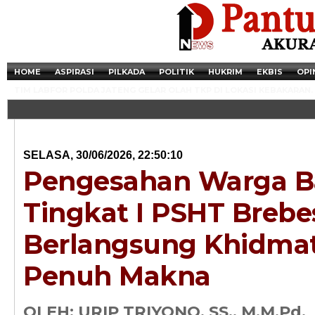
HOME
ASPIRASI
PILKADA
POLITIK
HUKRIM
EKBIS
OPI
TIM LABFOR POLDA JATENG GELAR OLAH TKP DI LOKASI KEBAKARAN.
SELASA, 30/06/2026, 22:50:10
Pengesahan Warga B
Tingkat I PSHT Brebe
Berlangsung Khidma
Penuh Makna
Newsticker - 14:4
Razia Transaksi T
OLEH: URIP TRIYONO, SS., M.M.Pd.