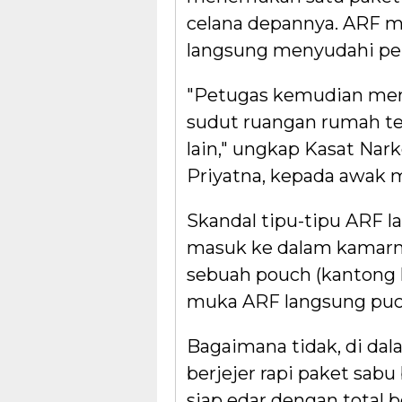
celana depannya. ARF me
langsung menyudahi pe
"Petugas kemudian mem
sudut ruangan rumah te
lain," ungkap Kasat Nar
Priyatna, kepada awak m
Skandal tipu-tipu ARF l
masuk ke dalam kamarn
sebuah pouch (kantong k
muka ARF langsung puca
Bagaimana tidak, di dal
berjejer rapi paket sa
siap edar dengan total 