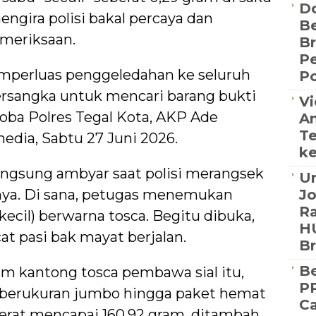
D
ngira polisi bakal percaya dan
Be
meriksaan.
B
P
perluas penggeledahan ke seluruh
Po
rsangka untuk mencari barang bukti
Vi
koba Polres Tegal Kota, AKP Ade
An
Te
edia, Sabtu 27 Juni 2026.
ke
angsung ambyar saat polisi merangsek
Un
ya. Di sana, petugas menemukan
J
Ra
ecil) berwarna tosca. Begitu dibuka,
HU
t pasi bak mayat berjalan.
B
Be
am kantong tosca pembawa sial itu,
PP
bu berukuran jumbo hingga paket hemat
Ca
berat mencapai 160,92 gram, ditambah