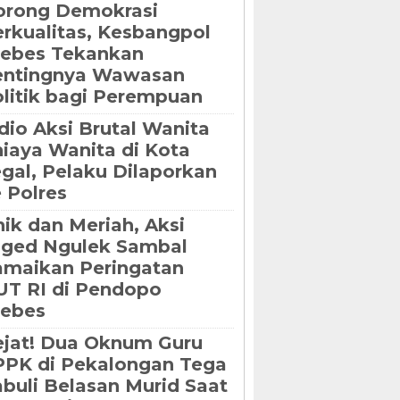
orong Demokrasi
rkualitas, Kesbangpol
rebes Tekankan
entingnya Wawasan
litik bagi Perempuan
dio Aksi Brutal Wanita
iaya Wanita di Kota
gal, Pelaku Dilaporkan
 Polres
ik dan Meriah, Aksi
oged Ngulek Sambal
maikan Peringatan
T RI di Pendopo
rebes
jat! Dua Oknum Guru
PK di Pekalongan Tega
buli Belasan Murid Saat