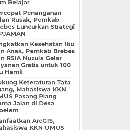
m Belajar
ercepat Penanganan
lan Rusak, Pemkab
ebes Luncurkan Strategi
IPJAMAN
ngkatkan Kesehatan Ibu
an Anak, Pemkab Brebes
n RSIA Nuzula Gelar
yanan Gratis untuk 100
u Hamil
kung Keteraturan Tata
uang, Mahasiswa KKN
MUS Pasang Plang
ma Jalan di Desa
ipelem
nfaatkan ArcGIS,
ahasiswa KKN UMUS