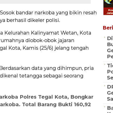
– Sosok bandar narkoba yang bikin resah
a berhasil dikeler polisi.
Beri
rga Kelurahan Kalinyamat Wetan, Kota
Di
t rumahnya diobok-obok jajaran
Bu
gal Kota, Kamis (25/6) jelang tengah
G
Pe
Ti
Berdasarkan data yang dihimpun, pria
Po
 dikenal tetangga sebagai seorang
S
D
Ge
arkoba Polres Tegal Kota, Bongkar
S
arkoba. Total Barang Bukti 160,92
Ba