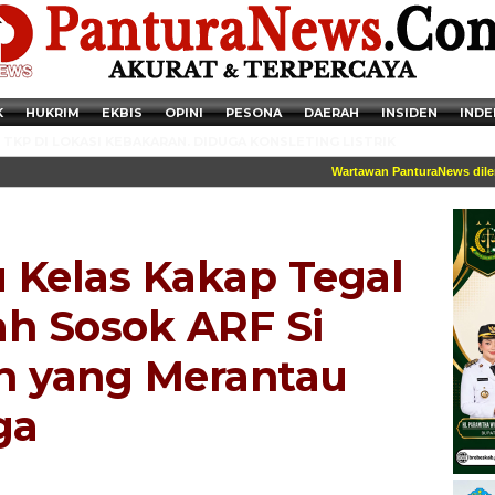
K
HUKRIM
EKBIS
OPINI
PESONA
DAERAH
INSIDEN
INDE
TKP DI LOKASI KEBAKARAN. DIDUGA KONSLETING LISTRIK
Wartawan PanturaNews dilengka
 Kelas Kakap Tegal
lah Sosok ARF Si
n yang Merantau
ga
Newsticker - 14:41:41 Miris, Puluhan Remaja hingga Anak SD Terjaring
Razia Transaksi Tramadol di Pemalang