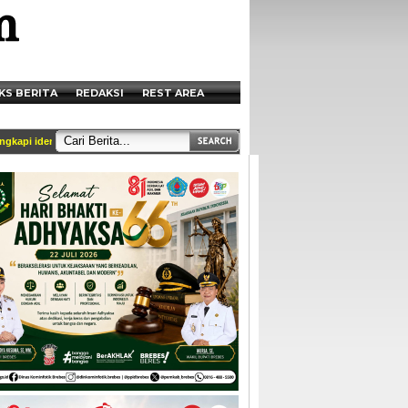
KS BERITA
REDAKSI
REST AREA
pi identitas dan tercantum di box redaksi || Akses Kami di Handphone anda melalui