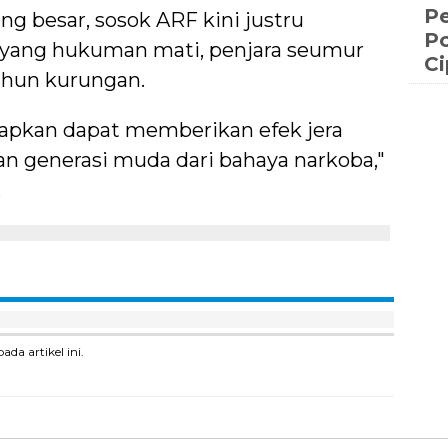
Pe
ng besar, sosok ARF kini justru
Po
ayang hukuman mati, penjara seumur
C
ahun kurungan.
rapkan dapat memberikan efek jera
n generasi muda dari bahaya narkoba,"
.
a artikel ini.