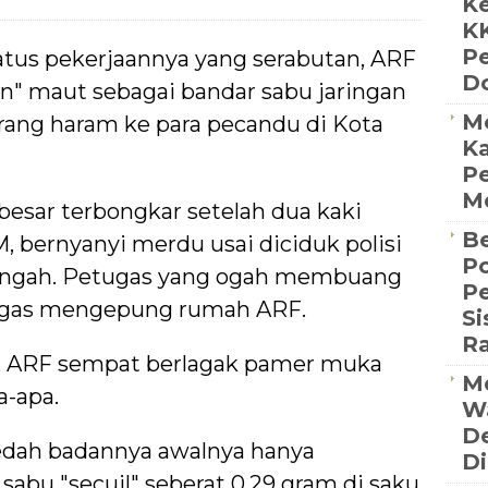
Ke
K
P
status pekerjaannya yang serabutan, ARF
D
n" maut sebagai bandar sabu jaringan
M
rang haram ke para pecandu di Kota
Ka
Pe
Me
esar terbongkar setelah dua kaki
Be
 bernyanyi merdu usai diciduk polisi
Po
engah. Petugas yang ogah membuang
P
 gas mengepung rumah ARF.
S
R
r, ARF sempat berlagak pamer muka
Me
a-apa.
Wa
De
dah badannya awalnya hanya
Di
bu "secuil" seberat 0,29 gram di saku