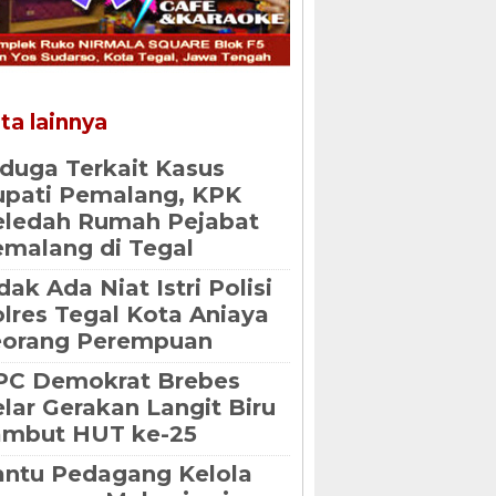
ta lainnya
duga Terkait Kasus
pati Pemalang, KPK
eledah Rumah Pejabat
malang di Tegal
dak Ada Niat Istri Polisi
lres Tegal Kota Aniaya
eorang Perempuan
PC Demokrat Brebes
lar Gerakan Langit Biru
ambut HUT ke-25
ntu Pedagang Kelola