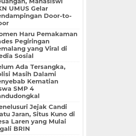
uangan, Mahasiswi
KN UMUS Gelar
endampingan Door-to-
oor
omen Haru Pemakaman
des Pegiringan
malang yang Viral di
dia Sosial
lum Ada Tersangka,
lisi Masih Dalami
enyebab Kematian
iswa SMP 4
andudongkal
nelusuri Jejak Candi
tu Jaran, Situs Kuno di
sa Laren yang Mulai
gali BRIN