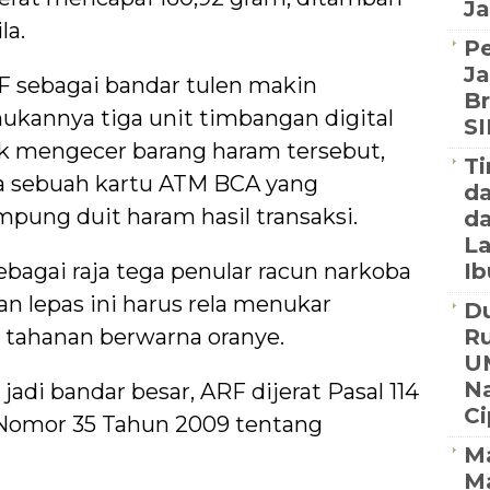
Ja
la.
P
Ja
RF sebagai bandar tulen makin
Br
ukannya tiga unit timbangan digital
S
uk mengecer barang haram tersebut,
Ti
rta sebuah kartu ATM BCA yang
d
ung duit haram hasil transaksi.
da
La
ebagai raja tega penular racun narkoba
Ib
an lepas ini harus rela menukar
Du
 tahanan berwarna oranye.
R
U
Na
adi bandar besar, ARF dijerat Pasal 114
C
Nomor 35 Tahun 2009 tentang
Ma
M