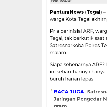
Foto : Ilustrasi
PanturaNews
(
Tegal
) 
warga Kota Tegal akhirny
Pria berinisial ARF, wa
Tegal, tak berkutik saa
Satresnarkoba Polres Te
malam.
Siapa sebenarnya ARF? 
ini sehari-harinya hanya
buruh harian lepas.
BACA JUGA
:
Satresn
Jaringan Pengedar N
gram