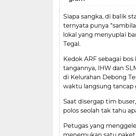
Siapa sangka, di balik 
ternyata punya "sambila
lokal yang menyuplai ba
Tegal.
Kedok ARF sebagai bos b
tangannya, IHW dan SLM,
di Kelurahan Debong T
waktu langsung tancap
Saat disergap tim buse
polos seolah tak tahu ap
Petugas yang menggele
menemukan satu paket sa