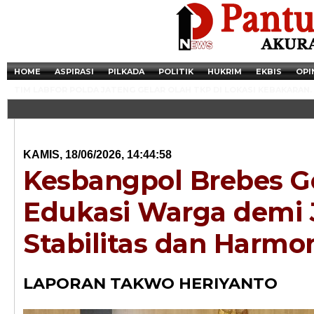
HOME
ASPIRASI
PILKADA
POLITIK
HUKRIM
EKBIS
OPI
TIM LABFOR POLDA JATENG GELAR OLAH TKP DI LOKASI KEBAKARAN.
KAMIS, 18/06/2026, 14:44:58
Kesbangpol Brebes G
Edukasi Warga demi 
Stabilitas dan Harmo
Newsticker - 14:4
LAPORAN TAKWO HERIYANTO
Razia Transaksi T