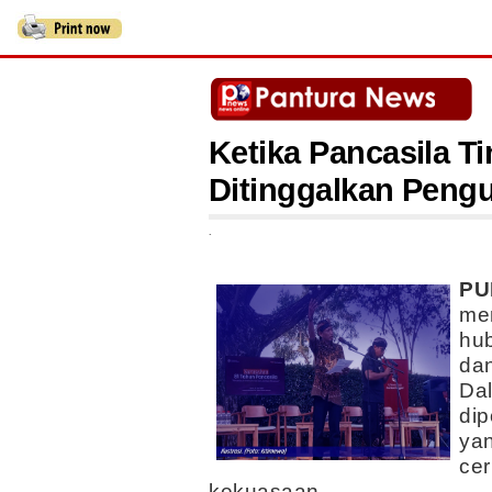
Ketika Pancasila T
Ditinggalkan Peng
.
PU
mer
hub
dan
Dal
dip
yan
cer
kekuasaan.