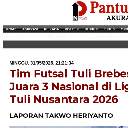
HOME
ASPIRASI
PILKADA
POLITIK
HUKRIM
EKBIS
OPI
TIM LABFOR POLDA JATENG GELAR OLAH TKP DI LOKASI KEBAKARAN.
MINGGU, 31/05/2026, 21:21:34
Tim Futsal Tuli Brebe
Juara 3 Nasional di Li
Tuli Nusantara 2026
Newsticker - 14:4
LAPORAN TAKWO HERIYANTO
Razia Transaksi T