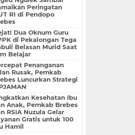
oged Ngulek Sambal
maikan Peringatan
T RI di Pendopo
rebes
jat! Dua Oknum Guru
PK di Pekalongan Tega
buli Belasan Murid Saat
m Belajar
ercepat Penanganan
lan Rusak, Pemkab
ebes Luncurkan Strategi
IPJAMAN
ngkatkan Kesehatan Ibu
an Anak, Pemkab Brebes
n RSIA Nuzula Gelar
yanan Gratis untuk 100
u Hamil