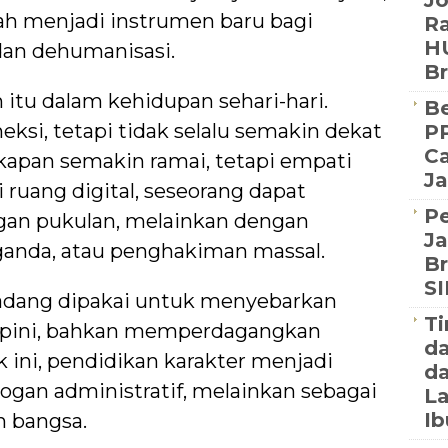
J
ah menjadi instrumen baru bagi
Ra
HU
dan dehumanisasi.
B
 itu dalam kehidupan sehari-hari.
Be
ksi, tetapi tidak selalu semakin dekat
PP
Ca
kapan semakin ramai, tetapi empati
Ja
i ruang digital, seseorang dapat
P
gan pukulan, melainkan dengan
Ja
aganda, atau penghakiman massal.
Br
S
adang dipakai untuk menyebarkan
Ti
opini, bahkan memperdagangkan
d
ik ini, pendidikan karakter menjadi
da
logan administratif, melainkan sebagai
La
Ib
 bangsa.