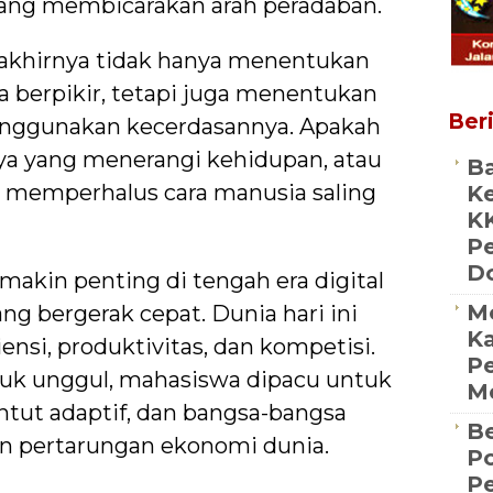
sedang membicarakan arah peradaban.
akhirnya tidak hanya menentukan
 berpikir, tetapi juga menentukan
Beri
nggunakan kecerdasannya. Apakah
ya yang menerangi kehidupan, atau
Ba
g memperhalus cara manusia saling
Ke
K
P
D
makin penting di tengah era digital
M
ng bergerak cepat. Dunia hari ini
Ka
nsi, produktivitas, dan kompetisi.
Pe
uk unggul, mahasiswa dipacu untuk
Me
untut adaptif, dan bangsa-bangsa
Be
 pertarungan ekonomi dunia.
Po
P