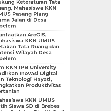
kung Keteraturan Tata
uang, Mahasiswa KKN
MUS Pasang Plang
ma Jalan di Desa
ipelem
nfaatkan ArcGIS,
ahasiswa KKN UMUS
takan Tata Ruang dan
tensi Wilayah Desa
ipelem
m KKN IPB University
dirkan Inovasi Digital
n Teknologi Hayati,
ngkatkan Produktivitas
rtanian
ahasiswa KKN UMUS
tih Siswa SD di Brebes