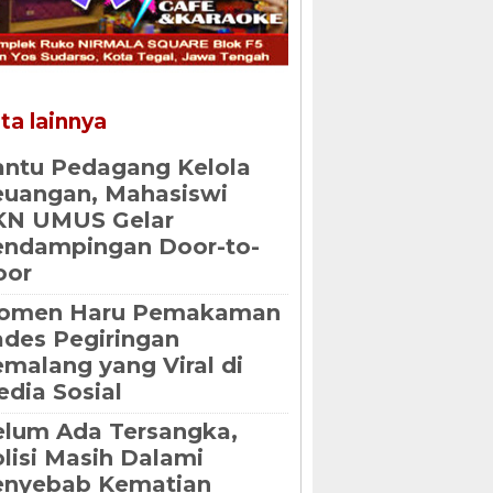
ta lainnya
ntu Pedagang Kelola
uangan, Mahasiswi
KN UMUS Gelar
endampingan Door-to-
oor
omen Haru Pemakaman
des Pegiringan
malang yang Viral di
dia Sosial
lum Ada Tersangka,
lisi Masih Dalami
enyebab Kematian