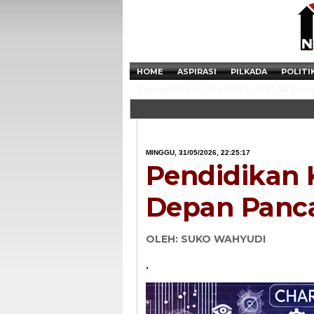
HOME
ASPIRASI
PILKADA
POLITI
TIM LABFOR POLDA JATENG GELAR OLAH 
MINGGU, 31/05/2026, 22:25:17
Pendidikan 
Depan Panca
OLEH: SUKO WAHYUDI
.