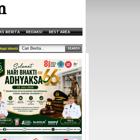
KS BERITA
REDAKSI
REST AREA
dentitas dan tercantum di box redaksi || Akses Kami di Handphone anda melalui ht