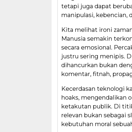
tetapi juga dapat berub
manipulasi, kebencian, 
Kita melihat ironi zaman
Manusia semakin terkone
secara emosional. Perca
justru sering menipis. D
dihancurkan bukan den
komentar, fitnah, prop
Kecerdasan teknologi k
hoaks, mengendalikan 
ketakutan publik. Di tit
relevan bukan sebagai s
kebutuhan moral sebuah