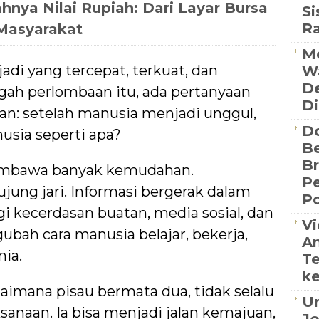
nya Nilai Rupiah: Dari Layar Bursa
S
R
Masyarakat
Me
di yang tercepat, terkuat, dan
Wa
De
gah perlombaan itu, ada pertanyaan
Di
kan: setelah manusia menjadi unggul,
D
usia seperti apa?
Be
B
embawa banyak kemudahan.
P
jung jari. Informasi bergerak dalam
Po
gi kecerdasan buatan, media sosial, dan
Vi
ubah cara manusia belajar, bekerja,
An
ia.
Te
ke
imana pisau bermata dua, tidak selalu
Un
sanaan. Ia bisa menjadi jalan kemajuan,