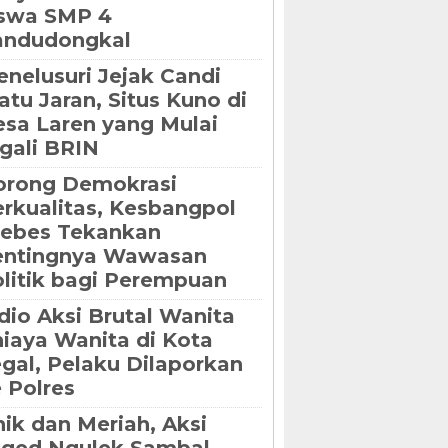
iswa SMP 4
andudongkal
nelusuri Jejak Candi
tu Jaran, Situs Kuno di
sa Laren yang Mulai
gali BRIN
orong Demokrasi
rkualitas, Kesbangpol
rebes Tekankan
entingnya Wawasan
litik bagi Perempuan
dio Aksi Brutal Wanita
iaya Wanita di Kota
gal, Pelaku Dilaporkan
 Polres
ik dan Meriah, Aksi