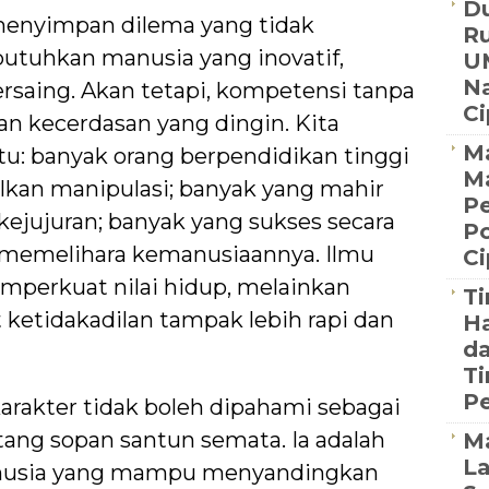
Du
menyimpan dilema yang tidak
R
tuhkan manusia yang inovatif,
U
Na
rsaing. Akan tetapi, kompetensi tanpa
C
an kecerdasan yang dingin. Kita
Ma
u: banyak orang berpendidikan tinggi
M
kan manipulasi; banyak yang mahir
Pe
 kejujuran; banyak yang sukses secara
Po
l memelihara kemanusiaannya. Ilmu
C
emperkuat nilai hidup, melainkan
Ti
etidakadilan tampak lebih rapi dan
Ha
da
Ti
Pe
karakter tidak boleh dipahami sebagai
ang sopan santun semata. Ia adalah
M
La
usia yang mampu menyandingkan