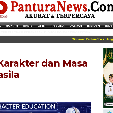
K
HUKRIM
EKBIS
OPINI
PESONA
DAERAH
INSIDEN
INDE
TKP DI LOKASI KEBAKARAN. DIDUGA KONSLETING LISTRIK
Wartawan PanturaNews dilengkapi i
Karakter dan Masa
sila
Newsticker - 14:41:41 Miris, Puluhan Remaja hingga Anak SD Terjaring
Razia Transaksi Tramadol di Pemalang