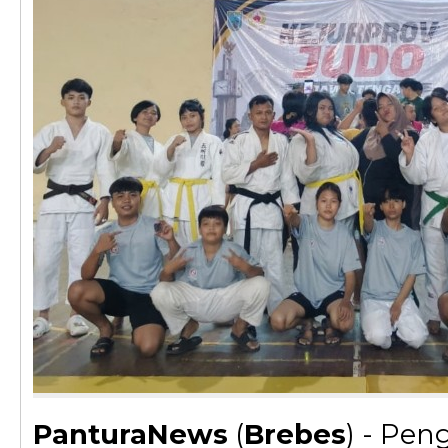
PanturaNews
(
Brebes
) - Pen