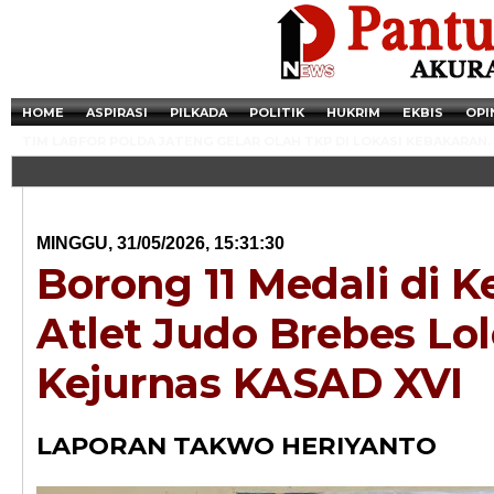
HOME
ASPIRASI
PILKADA
POLITIK
HUKRIM
EKBIS
OPI
TIM LABFOR POLDA JATENG GELAR OLAH TKP DI LOKASI KEBAKARAN.
MINGGU, 31/05/2026, 15:31:30
Borong 11 Medali di Ke
Atlet Judo Brebes Lol
Kejurnas KASAD XVI
Newsticker - 14:4
LAPORAN TAKWO HERIYANTO
Razia Transaksi T