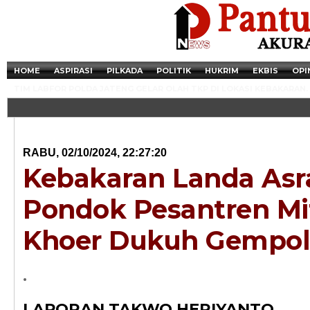
HOME
ASPIRASI
PILKADA
POLITIK
HUKRIM
EKBIS
OPI
TIM LABFOR POLDA JATENG GELAR OLAH TKP DI LOKASI KEBAKARAN.
RABU, 02/10/2024, 22:27:20
Kebakaran Landa Asr
Pondok Pesantren Mi
Khoer Dukuh Gempol
Newsticker - 14:4
.
Razia Transaksi T
LAPORAN TAKWO HERIYANTO