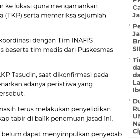
PP
r ke lokasi guna mengamankan
Ca
Ja
a (TKP) serta memeriksa sejumlah
P
Ja
rkoordinasi dengan Tim INAFIS
Br
S
es beserta tim medis dari Puskesmas
Ti
d
KP Tasudin, saat dikonfirmasi pada
da
La
narkan adanya peristiwa yang
Ib
ersebut.
Du
R
asih terus melakukan penyelidikan
U
p tabir di balik penemuan jasad ini.
Na
C
i belum dapat menyimpulkan penyebab