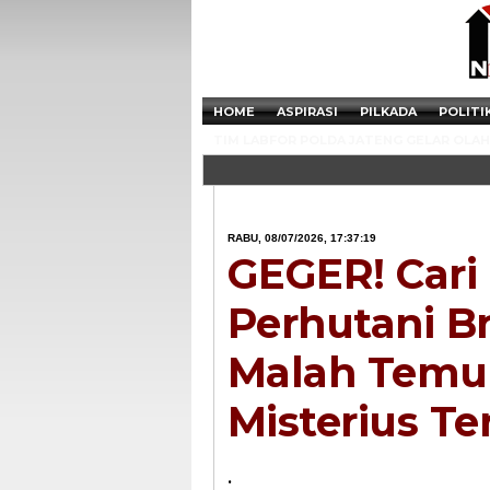
HOME
ASPIRASI
PILKADA
POLITI
TIM LABFOR POLDA JATENG GELAR OLAH 
RABU, 08/07/2026, 17:37:19
GEGER! Cari
Perhutani B
Malah Temuk
Misterius Te
.