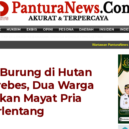
K
HUKRIM
EKBIS
OPINI
PESONA
DAERAH
INSIDEN
INDE
TKP DI LOKASI KEBAKARAN. DIDUGA KONSLETING LISTRIK
Wartawan PanturaNews dilen
 Burung di Hutan
rebes, Dua Warga
an Mayat Pria
rlentang
Newsticker - 14:41:41 Miris, Puluhan Remaja hingga Anak SD Terjaring
Razia Transaksi Tramadol di Pemalang