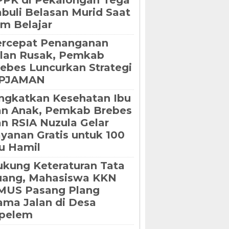
PK di Pekalongan Tega
buli Belasan Murid Saat
m Belajar
ercepat Penanganan
lan Rusak, Pemkab
ebes Luncurkan Strategi
IPJAMAN
ngkatkan Kesehatan Ibu
an Anak, Pemkab Brebes
n RSIA Nuzula Gelar
yanan Gratis untuk 100
u Hamil
kung Keteraturan Tata
uang, Mahasiswa KKN
MUS Pasang Plang
ma Jalan di Desa
ipelem