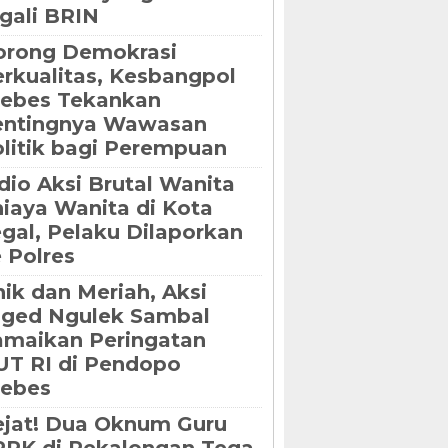
gali BRIN
orong Demokrasi
rkualitas, Kesbangpol
rebes Tekankan
entingnya Wawasan
litik bagi Perempuan
dio Aksi Brutal Wanita
iaya Wanita di Kota
gal, Pelaku Dilaporkan
 Polres
ik dan Meriah, Aksi
oged Ngulek Sambal
maikan Peringatan
T RI di Pendopo
rebes
jat! Dua Oknum Guru