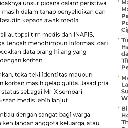
Ma
daknya unsur pidana dalam peristiwa
M
s masih dalam tahap penyelidikan dan
Pe
P Tasudin kepada awak media.
Po
C
il autopsi tim medis dan INAFIS,
Ti
juga tengah menghimpun informasi dari
Ha
cokkan data orang hilang yang
da
a dengan korban.
Ti
Pe
unkan, teka-teki identitas maupun
M
 korban masih gelap gulita. Jasad pria
La
Su
rstatus sebagai Mr. X sembari
Wa
saan medis lebih lanjut.
Bi
mbau dengan sangat bagi warga
Ho
Th
 kehilangan anggota keluarga, atau