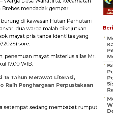
 – Warga Desa Wanatirta, Kecamatan
n Brebes mendadak gempar.
t burung di kawasan Hutan Perhutani
Beri
anyar, dua warga malah dikejutkan
k mayat pria tanpa identitas yang
M
7/2026) sore.
Ka
Pe
n, penemuan mayat misterius alias Mr.
Me
kul 17.00 WIB.
Be
Po
i 15 Tahun Merawat Literasi,
P
S
to Raih Penghargaan Perpustakaan
R
Me
Wa
arga setempat sedang membabat rumput
De