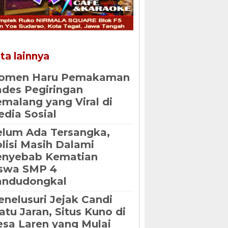
ta lainnya
omen Haru Pemakaman
des Pegiringan
malang yang Viral di
dia Sosial
lum Ada Tersangka,
lisi Masih Dalami
enyebab Kematian
iswa SMP 4
andudongkal
nelusuri Jejak Candi
tu Jaran, Situs Kuno di
sa Laren yang Mulai