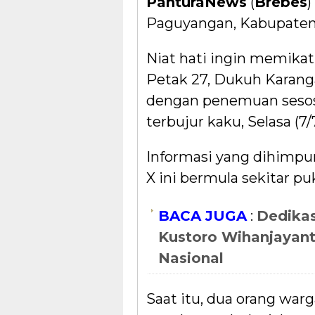
PanturaNews
(
Brebes
)
Paguyangan, Kabupate
Niat hati ingin memika
Petak 27, Dukuh Karang
dengan penemuan sesoso
terbujur kaku, Selasa (7/
Informasi yang dihimpu
X ini bermula sekitar pu
BACA JUGA
:
Dedikas
Kustoro Wihanjayan
Nasional
Saat itu, dua orang w