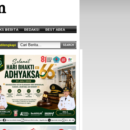
KS BERITA
REDAKSI
REST AREA
gkapi identitas dan tercantum di box redaksi || Akses Kami di Handphone anda mel