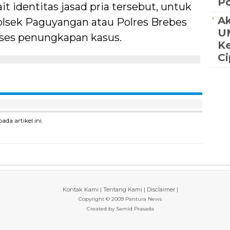
Po
it identitas jasad pria tersebut, untuk
Ak
lsek Paguyangan atau Polres Brebes
UM
es penungkapan kasus.
K
C
a artikel ini.
Kontak Kami
|
Tentang Kami
|
Disclaimer
|
Copyright © 2009 Pantura News
Created by
Samid Prasada