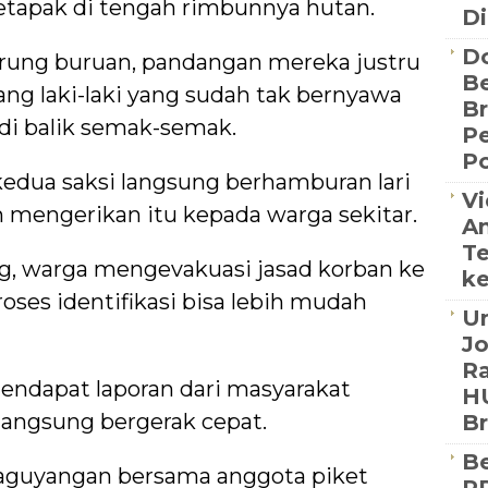
tapak di tengah rimbunnya hutan.
Di
D
ung buruan, pandangan mereka justru
Be
ang laki-laki yang sudah tak bernyawa
B
 di balik semak-semak.
P
Po
kedua saksi langsung berhamburan lari
Vi
mengerikan itu kepada warga sekitar.
An
Te
g, warga mengevakuasi jasad korban ke
ke
ses identifikasi bisa lebih mudah
Un
J
Ra
endapat laporan dari masyarakat
HU
 langsung bergerak cepat.
B
Be
aguyangan bersama anggota piket