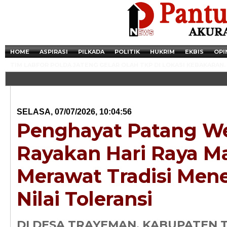
HOME
ASPIRASI
PILKADA
POLITIK
HUKRIM
EKBIS
OPI
TIM LABFOR POLDA JATENG GELAR OLAH TKP DI LOKASI KEBAKARAN.
SELASA, 07/07/2026, 10:04:56
Penghayat Patang W
Rayakan Hari Raya Ma
Merawat Tradisi Me
Nilai Toleransi
Newsticker - 14:4
Razia Transaksi T
DI DESA TRAYEMAN, KABUPATEN 