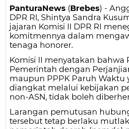
PanturaNews
(
Brebes
) - Ang
DPR RI, Shintya Sandra Kusu
jajaran Komisi II DPR RI men
komitmennya dalam mengawa
tenaga honorer.
Komisi II menyatakan bahwa
Pemerintah dengan Perjanjia
maupun PPPK Paruh Waktu y
diangkat melalui kebijakan 
non-ASN, tidak boleh diberhe
Larangan pemutusan hubung
tersebut tetap berlaku mutlak