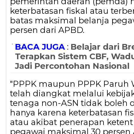
pemerintah daerah (pemda)
keterbatasan fiskal atau terb
batas maksimal belanja pega
persen dari APBD.
BACA JUGA
:
Belajar dari B
Terapkan Sistem CBF, Wad
Jadi Percontohan Nasional
"PPPK maupun PPPK Paruh 
telah diangkat melalui kebij
tenaga non-ASN tidak boleh 
hanya karena keterbatasan fi
atau akibat penerapan ketent
pegawai maksimal 30 persen 