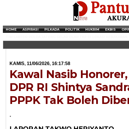
HOME
ASPIRASI
PILKADA
POLITIK
HUKRIM
EKBIS
OPI
TIM LABFOR POLDA JATENG GELAR OLAH TKP DI LOKASI KEBAKARAN.
KAMIS, 11/06/2026, 16:17:58
Kawal Nasib Honorer
DPR RI Shintya Sandr
PPPK Tak Boleh Dibe
Newsticker - 14:4
.
Razia Transaksi T
LAPORAN TAKWO HERIYANTO