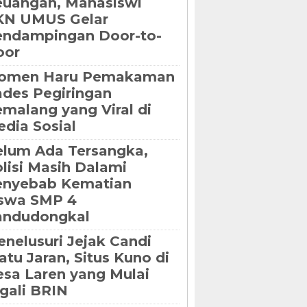
uangan, Mahasiswi
KN UMUS Gelar
endampingan Door-to-
oor
omen Haru Pemakaman
des Pegiringan
malang yang Viral di
dia Sosial
lum Ada Tersangka,
lisi Masih Dalami
enyebab Kematian
iswa SMP 4
andudongkal
nelusuri Jejak Candi
tu Jaran, Situs Kuno di
sa Laren yang Mulai
gali BRIN