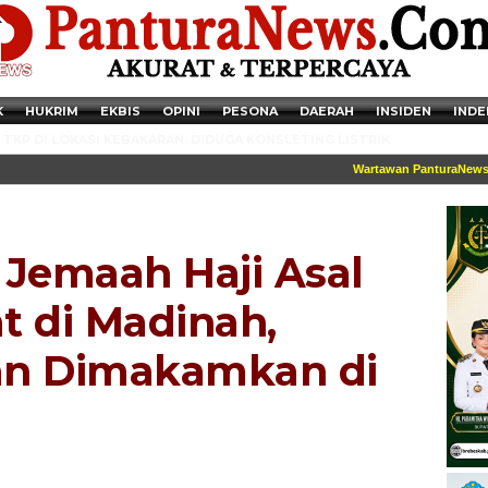
K
HUKRIM
EKBIS
OPINI
PESONA
DAERAH
INSIDEN
INDE
TKP DI LOKASI KEBAKARAN. DIDUGA KONSLETING LISTRIK
Wartawan PanturaNews dile
 Jemaah Haji Asal
t di Madinah,
an Dimakamkan di
Newsticker - 14:41:41 Miris, Puluhan Remaja hingga Anak SD Terjaring
Razia Transaksi Tramadol di Pemalang