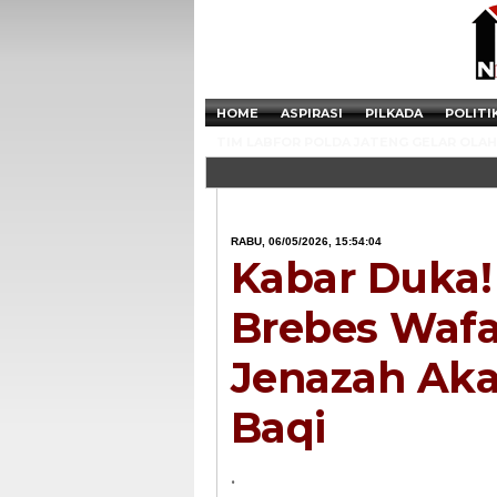
HOME
ASPIRASI
PILKADA
POLITI
TIM LABFOR POLDA JATENG GELAR OLAH 
RABU, 06/05/2026, 15:54:04
Kabar Duka!
Brebes Wafa
Jenazah Ak
Baqi
.