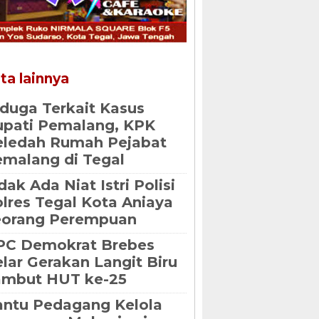
ta lainnya
duga Terkait Kasus
pati Pemalang, KPK
eledah Rumah Pejabat
malang di Tegal
dak Ada Niat Istri Polisi
lres Tegal Kota Aniaya
eorang Perempuan
PC Demokrat Brebes
lar Gerakan Langit Biru
ambut HUT ke-25
ntu Pedagang Kelola