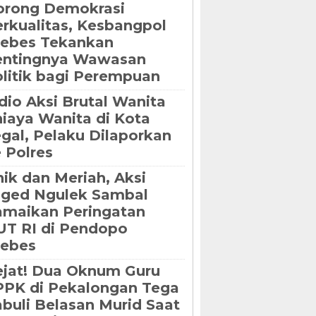
orong Demokrasi
rkualitas, Kesbangpol
rebes Tekankan
entingnya Wawasan
litik bagi Perempuan
dio Aksi Brutal Wanita
iaya Wanita di Kota
gal, Pelaku Dilaporkan
 Polres
ik dan Meriah, Aksi
oged Ngulek Sambal
maikan Peringatan
T RI di Pendopo
rebes
jat! Dua Oknum Guru
PK di Pekalongan Tega
buli Belasan Murid Saat