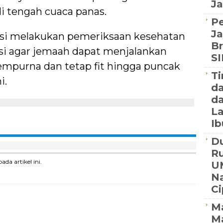
Ja
i tengah cuaca panas.
P
Ja
asi melakukan pemeriksaan kesehatan
Br
i agar jemaah dapat menjalankan
S
mpurna dan tetap fit hingga puncak
Ti
i.
d
da
La
Ib
Du
R
a artikel ini.
U
Na
C
Ma
M