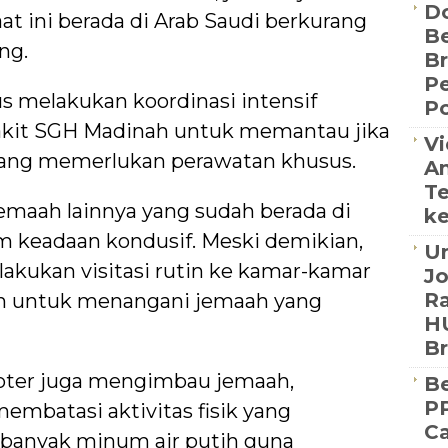
D
aat ini berada di Arab Saudi berkurang
Be
ang.
B
P
us melakukan koordinasi intensif
Po
kit SGH Madinah untuk memantau jika
Vi
yang memerlukan perawatan khusus.
An
Te
jemaah lainnya yang sudah berada di
ke
m keadaan kondusif. Meski demikian,
Un
akukan visitasi rutin ke kamar-kamar
J
Ra
ah untuk menangani jemaah yang
HU
B
oter juga mengimbau jemaah,
Be
PP
embatasi aktivitas fisik yang
Ca
banyak minum air putih guna