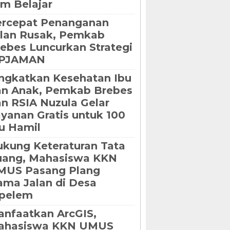
m Belajar
ercepat Penanganan
lan Rusak, Pemkab
ebes Luncurkan Strategi
IPJAMAN
ngkatkan Kesehatan Ibu
an Anak, Pemkab Brebes
n RSIA Nuzula Gelar
yanan Gratis untuk 100
u Hamil
kung Keteraturan Tata
uang, Mahasiswa KKN
MUS Pasang Plang
ma Jalan di Desa
ipelem
nfaatkan ArcGIS,
ahasiswa KKN UMUS