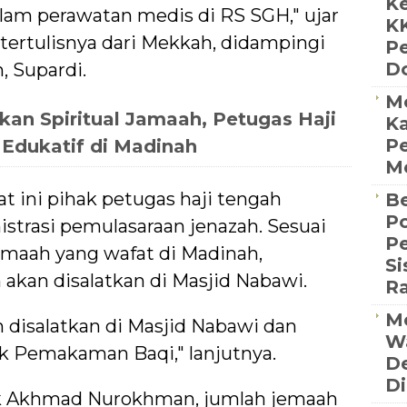
Ke
lam perawatan medis di RS SGH," ujar
K
tertulisnya dari Mekkah, didampingi
P
D
 Supardi.
M
kan Spiritual Jamaah, Petugas Haji
Ka
Pe
 Edukatif di Madinah
Me
 ini pihak petugas haji tengah
Be
Po
strasi pemulasaraan jenazah. Sesuai
P
emaah yang wafat di Madinah,
S
akan disalatkan di Masjid Nabawi.
R
Me
n disalatkan di Masjid Nabawi dan
Wa
 Pemakaman Baqi," lanjutnya.
De
Di
k Akhmad Nurokhman, jumlah jemaah