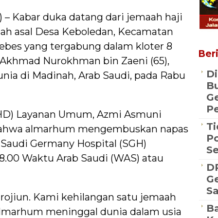
) – Kabar duka datang dari jemaah haji
aah asal Desa Keboledan, Kecamatan
ebes yang tergabung dalam kloter 8
Beri
, Akhmad Nurokhman bin Zaeni (65),
Di
nia di Madinah, Arab Saudi, pada Rabu
Bu
G
Pe
PHD) Layanan Umum, Azmi Asmuni
Ti
 bahwa almarhum mengembuskan napas
Po
 Saudi Germany Hospital (SGH)
S
08.00 Waktu Arab Saudi (WAS) atau
D
Ge
S
hi rojiun. Kami kehilangan satu jemaah
Ba
Almarhum meninggal dunia dalam usia