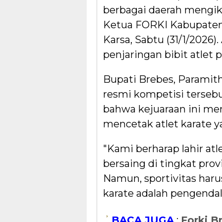
berbagai daerah mengiku
Ketua FORKI Kabupaten 
Karsa, Sabtu (31/1/2026).
penjaringan bibit atlet 
Bupati Brebes, Parami
resmi kompetisi terseb
bahwa kejuaraan ini me
mencetak atlet karate y
"Kami berharap lahir at
bersaing di tingkat provi
Namun, sportivitas haru
karate adalah pengendalia
BACA JUGA
:
Forki B