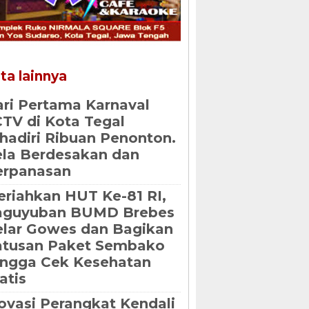
ta lainnya
ri Pertama Karnaval
TV di Kota Tegal
hadiri Ribuan Penonton.
la Berdesakan dan
erpanasan
riahkan HUT Ke-81 RI,
aguyuban BUMD Brebes
lar Gowes dan Bagikan
atusan Paket Sembako
ngga Cek Kesehatan
atis
ovasi Perangkat Kendali