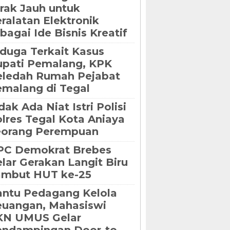
rak Jauh untuk
ralatan Elektronik
bagai Ide Bisnis Kreatif
duga Terkait Kasus
pati Pemalang, KPK
eledah Rumah Pejabat
malang di Tegal
dak Ada Niat Istri Polisi
lres Tegal Kota Aniaya
eorang Perempuan
PC Demokrat Brebes
lar Gerakan Langit Biru
ambut HUT ke-25
ntu Pedagang Kelola
uangan, Mahasiswi
KN UMUS Gelar