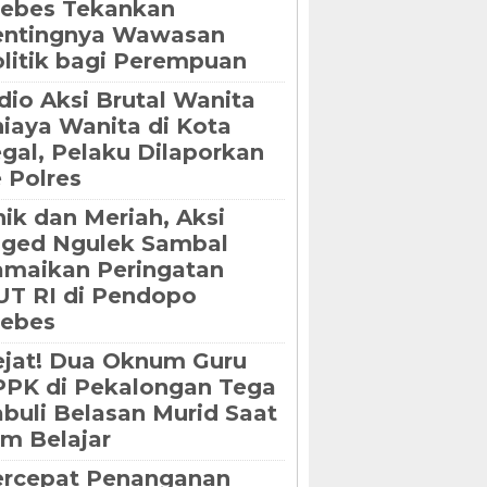
rebes Tekankan
entingnya Wawasan
litik bagi Perempuan
dio Aksi Brutal Wanita
iaya Wanita di Kota
gal, Pelaku Dilaporkan
 Polres
ik dan Meriah, Aksi
oged Ngulek Sambal
maikan Peringatan
T RI di Pendopo
rebes
jat! Dua Oknum Guru
PK di Pekalongan Tega
buli Belasan Murid Saat
m Belajar
ercepat Penanganan