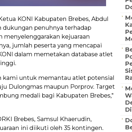
P
D
M
Ketua KONI Kabupaten Brebes, Abdul
Ka
an dukungan penuhnya terhadap
Pe
m menyelenggarakan kejuaraan
Me
tnya, jumlah peserta yang mencapai
Be
ONI dalam memetakan database atlet
Po
inggi.
P
S
an kami untuk memantau atlet potensial
R
uju Dulongmas maupun Porprov. Target
Me
umbung medali bagi Kabupaten Brebes,"
Wa
De
Di
ORKI Brebes, Samsul Khaerudin,
D
Be
aan ini diikuti oleh 35 kontingen.