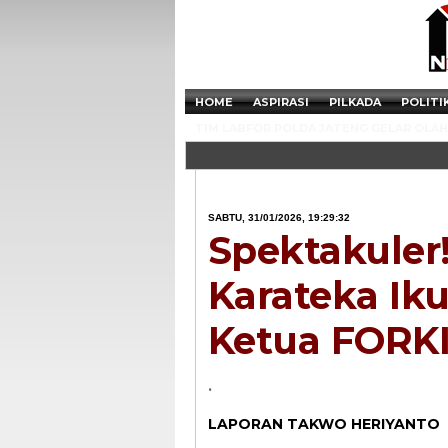
HOME
ASPIRASI
PILKADA
POLITI
TIM LABFOR POLDA JATENG GELAR OLAH 
SABTU, 31/01/2026, 19:29:32
Spektakuler!
Karateka Iku
Ketua FORKI
.
LAPORAN TAKWO HERIYANTO