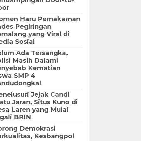
endampingan Door-to-
oor
omen Haru Pemakaman
des Pegiringan
malang yang Viral di
dia Sosial
lum Ada Tersangka,
lisi Masih Dalami
enyebab Kematian
iswa SMP 4
andudongkal
nelusuri Jejak Candi
tu Jaran, Situs Kuno di
sa Laren yang Mulai
gali BRIN
orong Demokrasi
rkualitas, Kesbangpol