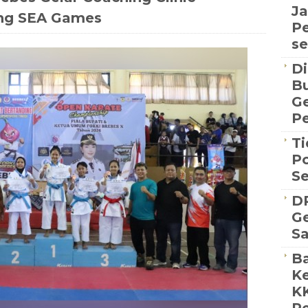
Ja
ang SEA Games
Pe
se
Di
Bu
G
Pe
Ti
Po
S
D
Ge
S
Ba
Ke
K