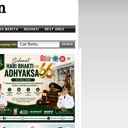
KS BERITA
REDAKSI
REST AREA
i identitas dan tercantum di box redaksi || Akses Kami di Handphone anda melalui