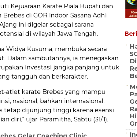
ti Kejuaraan Karate Piala Bupati dan
Brebes di GOR Indoor Sasana Adhi
 Ajang ini digelar sebagai sarana
potensial di wilayah Jawa Tengah.
Beri
Ha
tha Widya Kusuma, membuka secara
SC
ut. Dalam sambutannya, ia menegaskan
Di
rupakan investasi jangka panjang untuk
Re
B
ang tangguh dan berkarakter.
Me
let-atlet karate Brebes yang mampu
P
nsi, nasional, bahkan internasional.
Ge
R
s tetap dijunjung tinggi karena esensi
Hi
n diri," ujar Paramitha, Sabtu (31/1).
Gr
In
rebes Gelar Coaching Clinic