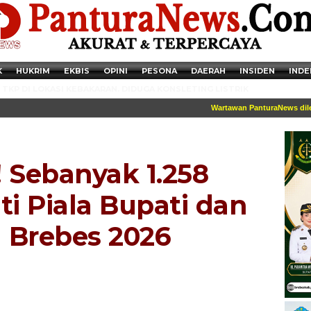
K
HUKRIM
EKBIS
OPINI
PESONA
DAERAH
INSIDEN
INDE
TKP DI LOKASI KEBAKARAN. DIDUGA KONSLETING LISTRIK
Wartawan PanturaNews dilengkap
 Sebanyak 1.258
ti Piala Bupati dan
 Brebes 2026
Newsticker - 14:41:41 Miris, Puluhan Remaja hingga Anak SD Terjaring
Razia Transaksi Tramadol di Pemalang