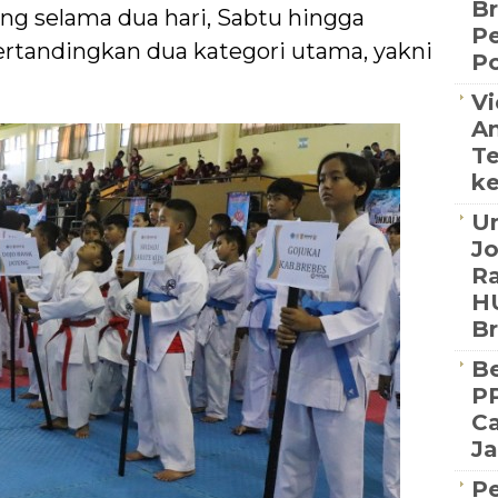
B
ng selama dua hari, Sabtu hingga
P
tandingkan dua kategori utama, yakni
Po
Vi
An
Te
ke
Un
J
Ra
HU
B
Be
PP
Ca
Ja
P