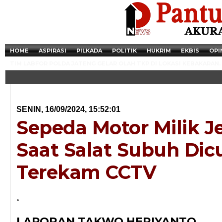
HOME
ASPIRASI
PILKADA
POLITIK
HUKRIM
EKBIS
OPI
TIM LABFOR POLDA JATENG GELAR OLAH TKP DI LOKASI KEBAKARAN.
SENIN, 16/09/2024, 15:52:01
Sepeda Motor Milik 
Saat Salat Subuh Dicu
Terekam CCTV
Newsticker - 14:4
.
Razia Transaksi T
LAPORAN TAKWO HERIYANTO