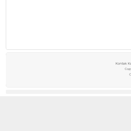
Kontak K
Cop
C