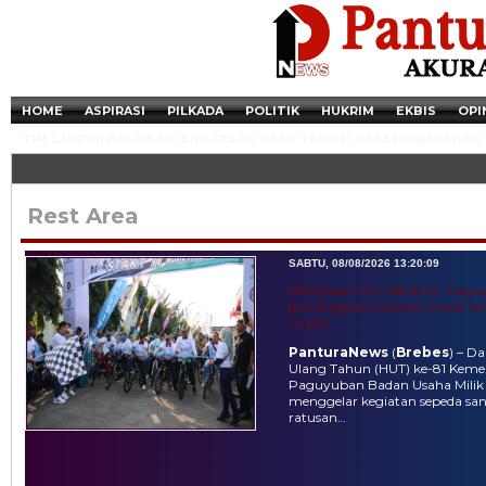
HOME
ASPIRASI
PILKADA
POLITIK
HUKRIM
EKBIS
OPI
TIM LABFOR POLDA JATENG GELAR OLAH TKP DI LOKASI KEBAKARAN.
Rest Area
SABTU, 08/08/2026 13:20:09
Meriahkan HUT Ke-81 RI, Pag
dan Bagikan Ratusan Paket S
Gratis
PanturaNews
(
Brebes
) – D
Ulang Tahun (HUT) ke-81 Kemer
Paguyuban Badan Usaha Milik
menggelar kegiatan sepeda sa
ratusan…
Newsticker - 14:41:41 Miris, Puluhan Remaja hingga Anak SD Terjaring R