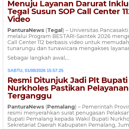
Menuju Layanan Darurat Inklus
Tegal Susun SOP Call Center 11
Video
PanturaNews
(
Tegal
) – Universitas Pancasakt
melalui Program BESTARI-Saintek 2026 meng
Call Center 112 berbasis video untuk memud
tunarungu dan tunawicara mengakses layanan
Sebagai langkah awal,…
SABTU, 01/08/2026 15:57:25
Resmi Ditunjuk Jadi Plt Bupat
Nurkholes Pastikan Pelayanan
Terganggu
PanturaNews
(
Pemalang
) – Pemerintah Prov
resmi menyerahkan surat penugasan Pelaksana
Bupati Pemalang kepada Wakil Bupati Nurkho
Sekretariat Daerah Kabupaten Pemalang, Jumat