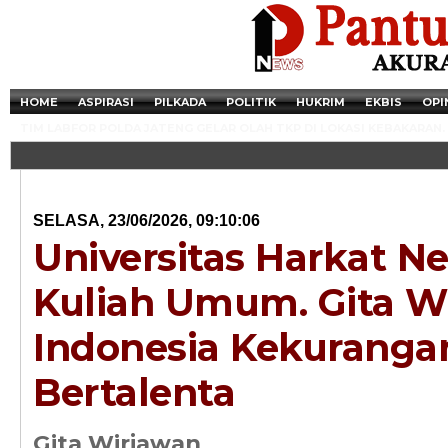
HOME
ASPIRASI
PILKADA
POLITIK
HUKRIM
EKBIS
OPI
TIM LABFOR POLDA JATENG GELAR OLAH TKP DI LOKASI KEBAKARAN.
SELASA, 23/06/2026, 09:10:06
Universitas Harkat Ne
Kuliah Umum. Gita W
Indonesia Kekuranga
Bertalenta
Newsticker - 14:4
Razia Transaksi T
Gita Wirjawan