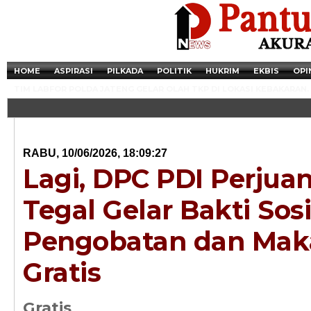
HOME
ASPIRASI
PILKADA
POLITIK
HUKRIM
EKBIS
OPI
TIM LABFOR POLDA JATENG GELAR OLAH TKP DI LOKASI KEBAKARAN.
RABU, 10/06/2026, 18:09:27
Lagi, DPC PDI Perjua
Tegal Gelar Bakti Sosi
Pengobatan dan Mak
Gratis
Newsticker - 14:4
Razia Transaksi T
Gratis