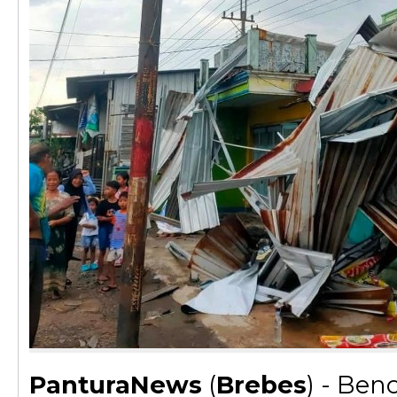
PanturaNews
(
Brebes
) - Ben