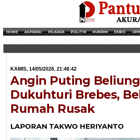
HOME
ASPIRASI
PILKADA
POLITIK
HUKRIM
EKBIS
OPI
TIM LABFOR POLDA JATENG GELAR OLAH TKP DI LOKASI KEBAKARAN.
KAMIS, 14/05/2026, 21:46:42
Angin Puting Beliung
Dukuhturi Brebes, Be
Rumah Rusak
Newsticker - 14:4
LAPORAN TAKWO HERIYANTO
Razia Transaksi T