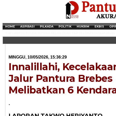
HOME
ASPIRASI
PILKADA
POLITIK
HUKRIM
EKBIS
OPI
TIM LABFOR POLDA JATENG GELAR OLAH TKP DI LOKASI KEBAKARAN.
MINGGU, 10/05/2026, 15:36:29
Innalillahi, Kecelaka
Jalur Pantura Brebes
Melibatkan 6 Kendar
Newsticker - 14:4
.
Razia Transaksi T
LAPORAN TAKWO HERIYANTO