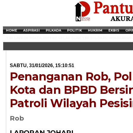
HOME
ASPIRASI
PILKADA
POLITIK
HUKRIM
EKBIS
OPI
TIM LABFOR POLDA JATENG GELAR OLAH TKP DI LOKASI KEBAKARAN.
SABTU, 31/01/2026, 15:10:51
Penanganan Rob, Pol
Kota dan BPBD Bersin
Patroli Wilayah Pesisi
Newsticker - 14:4
Rob
Razia Transaksi T
LAPORAN JOHARI