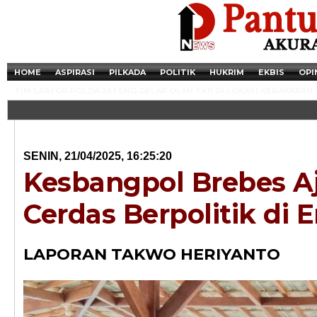
HOME
ASPIRASI
PILKADA
POLITIK
HUKRIM
EKBIS
OPI
TIM LABFOR POLDA JATENG GELAR OLAH TKP DI LOKASI KEBAKARAN.
SENIN, 21/04/2025, 16:25:20
Kesbangpol Brebes A
Cerdas Berpolitik di E
LAPORAN TAKWO HERIYANTO
Newsticker - 14:4
Razia Transaksi T