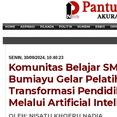
HOME
ASPIRASI
PILKADA
POLITIK
HUKRIM
EKBIS
OPI
TIM LABFOR POLDA JATENG GELAR OLAH TKP DI LOKASI KEBAKARAN.
SENIN, 30/09/2024, 10:40:23
Komunitas Belajar S
Bumiayu Gelar Pelat
Transformasi Pendid
Melalui Artificial Inte
Newsticker - 14:4
Razia Transaksi T
OLEH: NISATU KHOERU NADIA