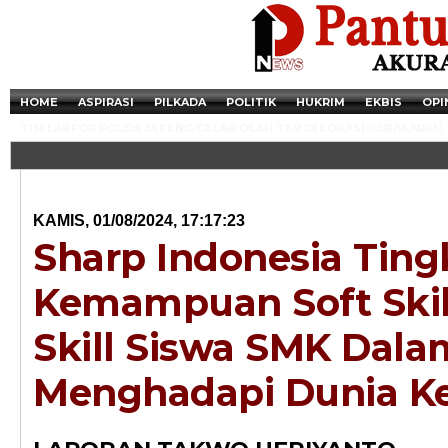
HOME
ASPIRASI
PILKADA
POLITIK
HUKRIM
EKBIS
OPI
TIM LABFOR POLDA JATENG GELAR OLAH TKP DI LOKASI KEBAKARAN.
KAMIS, 01/08/2024, 17:17:23
Sharp Indonesia Tin
Kemampuan Soft Skil
Skill Siswa SMK Dala
Menghadapi Dunia Ke
Newsticker - 14:4
Razia Transaksi T