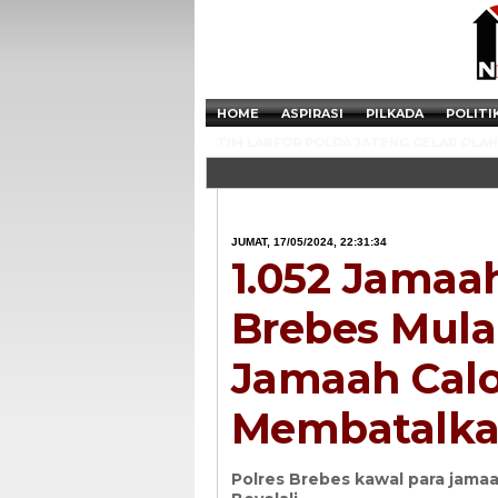
HOME
ASPIRASI
PILKADA
POLITI
TIM LABFOR POLDA JATENG GELAR OLAH 
JUMAT, 17/05/2024, 22:31:34
1.052 Jamaah
Brebes Mula
Jamaah Calo
Membatalka
Polres Brebes kawal para jama