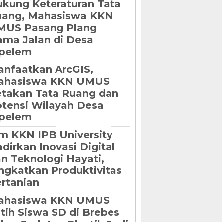
kung Keteraturan Tata
uang, Mahasiswa KKN
MUS Pasang Plang
ma Jalan di Desa
ipelem
nfaatkan ArcGIS,
ahasiswa KKN UMUS
takan Tata Ruang dan
tensi Wilayah Desa
ipelem
m KKN IPB University
dirkan Inovasi Digital
n Teknologi Hayati,
ngkatkan Produktivitas
rtanian
ahasiswa KKN UMUS
tih Siswa SD di Brebes