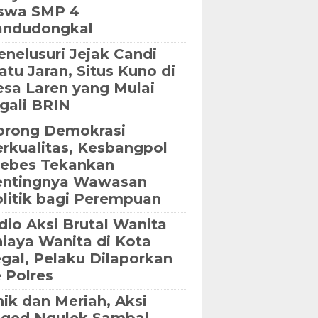
iswa SMP 4
andudongkal
nelusuri Jejak Candi
tu Jaran, Situs Kuno di
sa Laren yang Mulai
gali BRIN
orong Demokrasi
rkualitas, Kesbangpol
rebes Tekankan
entingnya Wawasan
litik bagi Perempuan
dio Aksi Brutal Wanita
iaya Wanita di Kota
gal, Pelaku Dilaporkan
 Polres
ik dan Meriah, Aksi