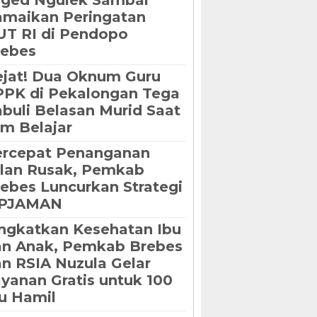
oged Ngulek Sambal
maikan Peringatan
T RI di Pendopo
rebes
jat! Dua Oknum Guru
PK di Pekalongan Tega
buli Belasan Murid Saat
m Belajar
ercepat Penanganan
lan Rusak, Pemkab
ebes Luncurkan Strategi
IPJAMAN
ngkatkan Kesehatan Ibu
an Anak, Pemkab Brebes
n RSIA Nuzula Gelar
yanan Gratis untuk 100
u Hamil