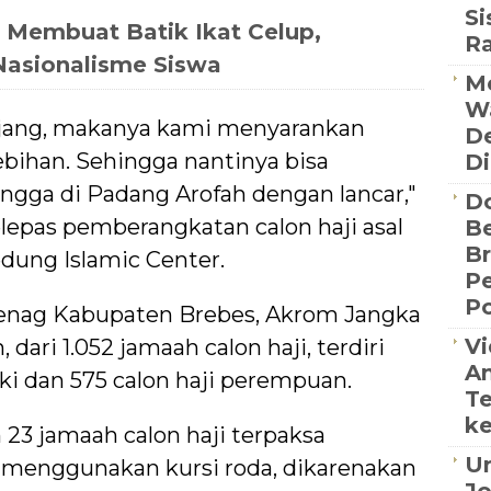
S
 Membuat Batik Ikat Celup,
R
asionalisme Siswa
Me
Wa
anjang, makanya kami menyarankan
De
ebihan. Sehingga nantinya bisa
Di
ingga di Padang Arofah dengan lancar,"
D
lepas pemberangkatan calon haji asal
Be
B
dung Islamic Center.
P
Po
nag Kabupaten Brebes, Akrom Jangka
Vi
ri 1.052 jamaah calon haji, terdiri
An
laki dan 575 calon haji perempuan.
Te
ke
23 jamaah calon haji terpaksa
Un
menggunakan kursi roda, dikarenakan