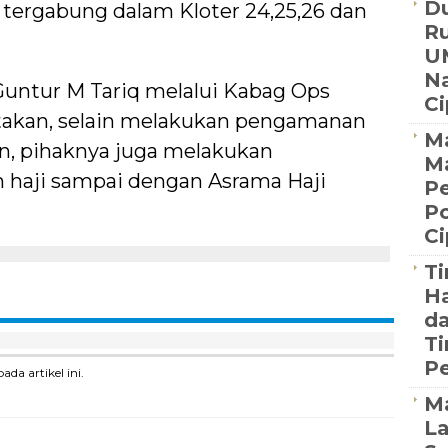
Du
tergabung dalam Kloter 24,25,26 dan
R
U
Na
untur M Tariq melalui Kabag Ops
C
akan, selain melakukan pengamanan
Ma
n, pihaknya juga melakukan
M
 haji sampai dengan Asrama Haji
Pe
Po
C
Ti
Ha
da
Ti
Pe
a artikel ini.
M
La