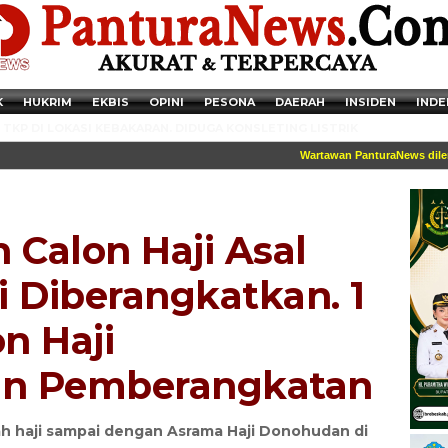
K
HUKRIM
EKBIS
OPINI
PESONA
DAERAH
INSIDEN
INDE
TKP DI LOKASI KEBAKARAN. DIDUGA KONSLETING LISTRIK
Wartawan PanturaNews dilengkap
 Calon Haji Asal
i Diberangkatkan. 1
n Haji
n Pemberangkatan
Newsticker - 14:41:41 Miris, Puluhan Remaja hingga Anak SD Terjaring
Razia Transaksi Tramadol di Pemalang
ah haji sampai dengan Asrama Haji Donohudan di