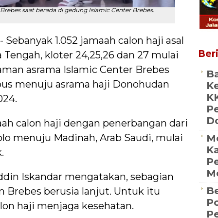
 Brebes saat berada di gedung Islamic Center Brebes.
 - Sebanyak 1.052 jamaah calon haji asal
Beri
Tengah, kloter 24,25,26 dan 27 mulai
laman asrama Islamic Center Brebes
Ba
us menuju asrama haji Donohudan
Ke
K
024.
P
D
ah calon haji dengan penerbangan dari
o menuju Madinah, Arab Saudi, mulai
M
Ka
.
Pe
Me
ddin Iskandar mengatakan, sebagian
Be
n Brebes berusia lanjut. Untuk itu
Po
lon haji menjaga kesehatan.
P