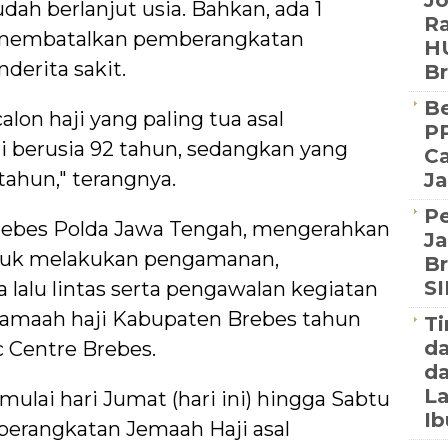
J
udah berlanjut usia. Bahkan, ada 1
Ra
g membatalkan pemberangkatan
HU
derita sakit.
B
Be
lon haji yang paling tua asal
PP
i berusia 92 tahun, sedangkan yang
Ca
tahun," terangnya.
Ja
P
Brebes Polda Jawa Tengah, mengerahkan
Ja
ntuk melakukan pengamanan,
Br
S
 lalu lintas serta pengawalan kegiatan
amaah haji Kabupaten Brebes tahun
Ti
d
 Centre Brebes.
da
La
lai hari Jumat (hari ini) hingga Sabtu
Ib
mberangkatan Jemaah Haji asal