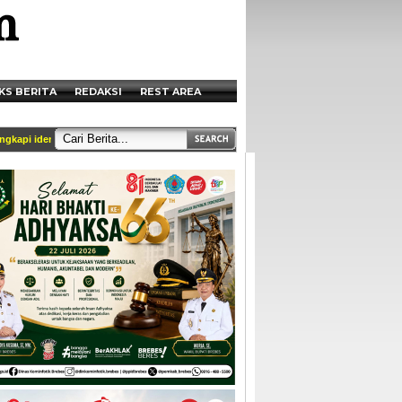
KS BERITA
REDAKSI
REST AREA
i identitas dan tercantum di box redaksi || Akses Kami di Handphone anda melalui