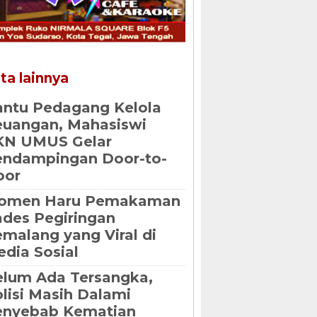
ta lainnya
ntu Pedagang Kelola
uangan, Mahasiswi
KN UMUS Gelar
endampingan Door-to-
oor
omen Haru Pemakaman
des Pegiringan
malang yang Viral di
dia Sosial
lum Ada Tersangka,
lisi Masih Dalami
enyebab Kematian