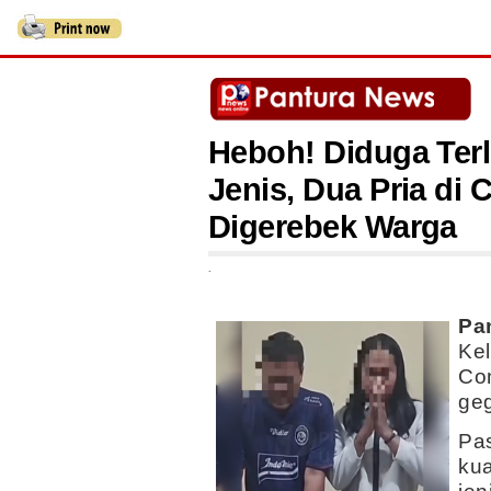
Heboh! Diduga Ter
Jenis, Dua Pria di
Digerebek Warga
.
Pa
Ke
Co
geg
Pas
ku