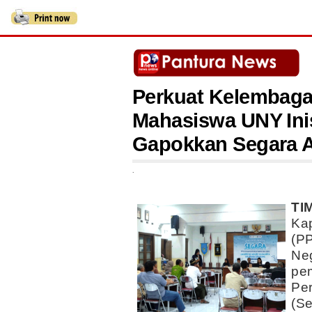
Perkuat Kelembaga
Mahasiswa UNY Ini
Gapokkan Segara 
.
TI
Ka
(P
Neg
pe
Pe
(Se