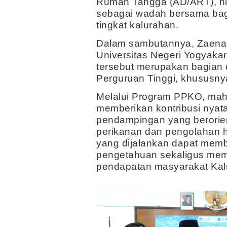
Rumah Tangga (AD/ART), hi
sebagai wadah bersama bag
tingkat kalurahan.
Dalam sambutannya, Zaenal 
Universitas Negeri Yogyaka
tersebut merupakan bagian 
Perguruan Tinggi, khususn
Melalui Program PPKO, ma
memberikan kontribusi nyat
pendampingan yang berorie
perikanan dan pengolahan h
yang dijalankan dapat memb
pengetahuan sekaligus mem
pendapatan masyarakat Kal