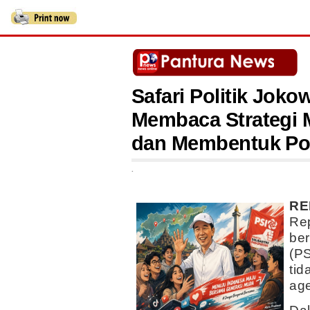
Safari Politik Joko
Membaca Strategi 
dan Membentuk Por
.
RE
Rep
ber
(PS
tid
age