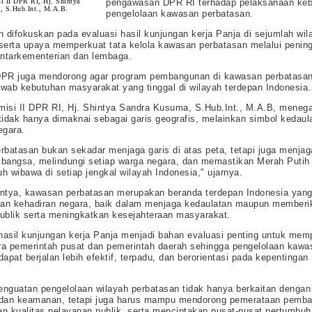
i II DPR RI, Hj. Shintya
pengawasan DPR RI terhadap pelaksanaan keb
, S.Hub.Int., M.A.B.
pengelolaan kawasan perbatasan.
difokuskan pada evaluasi hasil kunjungan kerja Panja di sejumlah wil
serta upaya memperkuat tata kelola kawasan perbatasan melalui penin
antarkementerian dan lembaga.
 DPR juga mendorong agar program pembangunan di kawasan perbatasan
wab kebutuhan masyarakat yang tinggal di wilayah terdepan Indonesia.
isi II DPR RI, Hj. Shintya Sandra Kusuma, S.Hub.Int., M.A.B, mene
tidak hanya dimaknai sebagai garis geografis, melainkan simbol kedaul
egara.
rbatasan bukan sekadar menjaga garis di atas peta, tetapi juga menjag
bangsa, melindungi setiap warga negara, dan memastikan Merah Putih 
h wibawa di setiap jengkal wilayah Indonesia," ujarnya.
ntya, kawasan perbatasan merupakan beranda terdepan Indonesia yan
an kehadiran negara, baik dalam menjaga kedaulatan maupun memberi
ublik serta meningkatkan kesejahteraan masyarakat.
 hasil kunjungan kerja Panja menjadi bahan evaluasi penting untuk mem
ara pemerintah pusat dan pemerintah daerah sehingga pengelolaan kawa
apat berjalan lebih efektif, terpadu, dan berorientasi pada kepentingan
.
penguatan pengelolaan wilayah perbatasan tidak hanya berkaitan denga
 dan keamanan, tetapi juga harus mampu mendorong pemerataan pemb
n kualitas pelayanan publik, serta menciptakan pusat-pusat pertumbu