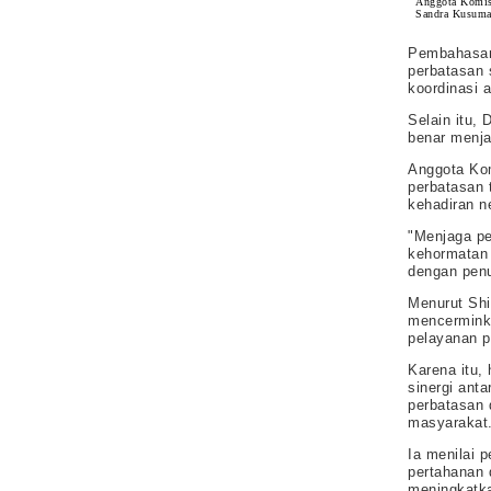
Anggota Komis
Sandra Kusuma
Pembahasan 
perbatasan 
koordinasi 
Selain itu,
benar menja
Anggota Kom
perbatasan 
kehadiran n
"Menjaga pe
kehormatan 
dengan penu
Menurut Shi
mencermink
pelayanan p
Karena itu,
sinergi ant
perbatasan d
masyarakat
Ia menilai 
pertahanan
meningkatka