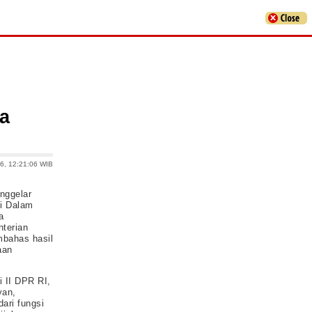
ga
6, 12:21:06 WIB
nggelar
i Dalam
a
terian
mbahas hasil
aan
 II DPR RI,
yan,
ari fungsi