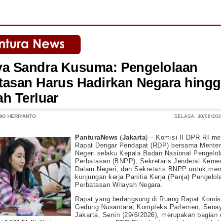
ya Sandra Kusuma: Pengelolaan
tasan Harus Hadirkan Negara hing
ah Terluar
WO HERIYANTO
SELASA, 30/06/202
PanturaNews
(
Jakarta
) – Komisi II DPR RI me
Rapat Dengar Pendapat (RDP) bersama Menter
Negeri selaku Kepala Badan Nasional Pengelol
Perbatasan (BNPP), Sekretaris Jenderal Kemen
Dalam Negeri, dan Sekretaris BNPP untuk me
kunjungan kerja Panitia Kerja (Panja) Pengelol
Perbatasan Wilayah Negara.
Rapat yang berlangsung di Ruang Rapat Komisi
Gedung Nusantara, Kompleks Parlemen, Sena
Jakarta, Senin (29/6/2026), merupakan bagian d