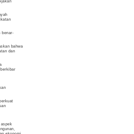
ijakan
ayah
gkatan
 benar-
gaskan bahwa
atan dan
a
berkibar
g
kan
perkuat
san
n aspek
angunan,
han ekonomi